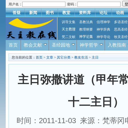
用户名：
密码：
答疑
新闻
图书
教堂
资料库
论坛
动画
训导文集
圣教法典
信理神学
多语圣经
天主教理
教理纲要
神学辞典
思高圣经
梵二文献
神学论集
神学导论
牧灵圣经
首页
教会文献
圣经园地
神学哲学
入教指南
您当前的位置：
首页
>
文章
>
其它分类
>
教友生活
>
主日
主日弥撒讲道（甲年
十二主日）
时间：2011-11-03 来源：梵蒂