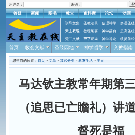
用户名：
密码：
答疑
新闻
图书
教堂
资料库
论坛
动画
训导文集
圣教法典
信理神学
多语圣经
天主教理
教理纲要
神学辞典
思高圣经
梵二文献
神学论集
神学导论
牧灵圣经
首页
教会文献
圣经园地
神学哲学
入教指南
您当前的位置：
首页
>
文章
>
其它分类
>
教友生活
>
主日
马达钦主教常年期第
（追思已亡瞻礼）讲
督死是福