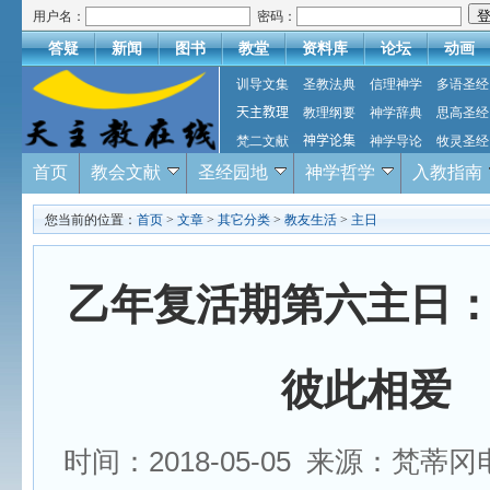
用户名：
密码：
答疑
新闻
图书
教堂
资料库
论坛
动画
训导文集
圣教法典
信理神学
多语圣经
天主教理
教理纲要
神学辞典
思高圣经
梵二文献
神学论集
神学导论
牧灵圣经
首页
教会文献
圣经园地
神学哲学
入教指南
您当前的位置：
首页
>
文章
>
其它分类
>
教友生活
>
主日
乙年复活期第六主日
彼此相爱
时间：2018-05-05 来源：梵蒂