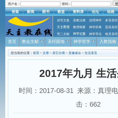
用户名：
密码：
答疑
新闻
图书
教堂
资料库
论坛
动画
训导文集
圣教法典
信理神学
多语圣经
天主教理
教理纲要
神学辞典
思高圣经
梵二文献
神学论集
神学导论
牧灵圣经
首页
教会文献
圣经园地
神学哲学
入教指南
您当前的位置：
首页
>
文章
>
其它分类
>
灵修谈从
>
生活圣言
2017年九月 生
时间：2017-08-31 来源：真理
击：
662