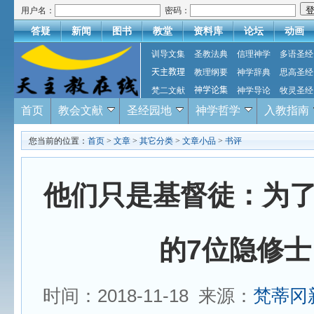
用户名：
密码：
答疑
新闻
图书
教堂
资料库
论坛
动画
训导文集
圣教法典
信理神学
多语圣经
天主教理
教理纲要
神学辞典
思高圣经
梵二文献
神学论集
神学导论
牧灵圣经
首页
教会文献
圣经园地
神学哲学
入教指南
您当前的位置：
首页
>
文章
>
其它分类
>
文章小品
>
书评
他们只是基督徒：为
的7位隐修士
时间：2018-11-18 来源：
梵蒂冈