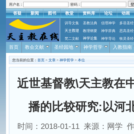
用户名：
密码：
答疑
新闻
图书
教堂
资料库
论坛
动画
训导文集
圣教法典
信理神学
多语圣经
天主教理
教理纲要
神学辞典
思高圣经
梵二文献
神学论集
神学导论
牧灵圣经
首页
教会文献
圣经园地
神学哲学
入教指南
您当前的位置：
首页
>
文章
>
神学哲学
>
本位
近世基督教\天主教在
播的比较研究:以河
时间：2018-01-11 来源：网学