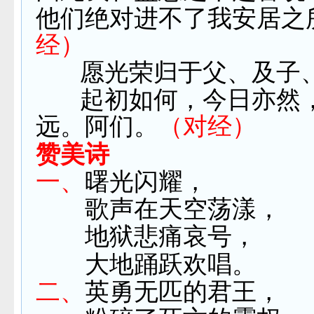
他们绝对进不了我安居之
经）
愿光荣归于父、及子
起初如何，今日亦然
远。阿们。
（对经）
赞美诗
一、
曙光闪耀，
歌声在天空荡漾，
地狱悲痛哀号，
大地踊跃欢唱。
二、
英勇无匹的君王，