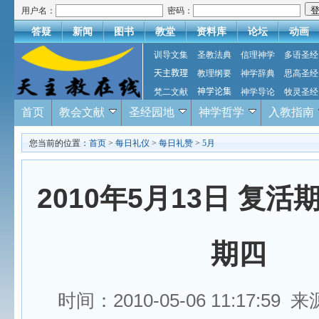
用户名：
密码：
答疑
新闻
图书
教堂
资料库
论坛
动画
训导文集
圣教法典
信理神学
多语圣经
天主教理
教理纲要
神学辞典
思高圣经
梵二文献
神学论集
神学导论
牧灵圣经
首页
教会文献
圣经园地
神学哲学
入教指南
您当前的位置：
首页
>
每日礼仪
>
每日礼赞
>
5月
2010年5月13日 复活
期四
时间：2010-05-06 11:17:59 