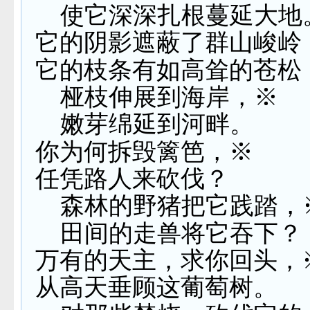
使它深深扎根蔓延大地
它的阴影遮蔽了群山峻岭
它的枝条有如高耸的苍松
桠枝伸展到海岸，※
嫩芽绵延到河畔。
你为何拆毁篱笆，※
任凭路人来砍伐？
森林的野猪把它践踏，
田间的走兽将它吞下？
万有的天主，求你回头，
从高天垂顾这葡萄树。