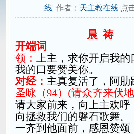
线
作者：
天主教在线
点
晨
祷
开端词
领：
上主，求你开启我的
我的口要赞美你。
对经：
主真复活了，阿肋
圣咏（94）(请众齐来伏地
请大家前来，向上主欢呼
向拯救我们的磐石歌舞。
一齐到他面前，感恩赞颂