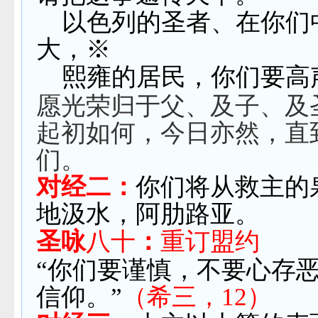
以色列的圣者、在你们
大，※
熙雍的居民，你们要高
愿光荣归于父、及子、及
起初如何，今日亦然，直
们。
对经二：
你们将从救主的
地汲水，阿肋路亚。
圣咏
八
十
：
重订盟约
“你们要谨慎，不要心存
信仰。”
（希三，12）