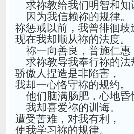
求祢教给我们明智和知
因为我信赖祢的规律。
祢惩戒以前，我曾徘徊歧
现在我却顺从祢的法度。
祢一向善良，普施仁惠
求祢教导我奉行祢的法
骄傲人捏造是非陷害，
我却一心恪守祢的规约。
他们脑满肠肥，心地昏
我却喜爱祢的训诲。
遭受苦难，对我有利，
使我学习祢的规律。