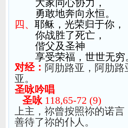
大家同心协力，
勇敢地奔向永恒。
四、
耶稣，光荣归于你，
你战胜了死亡，
偕父及圣神
享受荣福，
世世无穷
对经：
阿肋路亚，阿肋路
亚。
圣咏吟唱
圣咏
118,65-72 (9)
上主，祢曾按照祢的诺言
善待了祢的仆人。