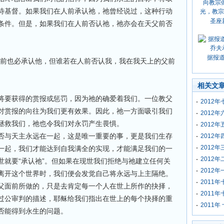
待基督。如果我们在人前承认祂，祂曾经说过，这种行动
圣座
条件。但是，如果我们在人前否认祂，祂亦会在天父前否
据报
父前也必承认他，但谁若在人前否认我，我在我天上的父前
相关文
将要获得的赏报或惩罚，因为祂的确爱着我们。一位教父
2012
对赏报的向往为我们更有效果。因此，祂一方面吸引我们
2012
拯救我们，祂也令我们对永罚产生畏惧。
2012
否与天主永远在一起，这是唯一重要的事，更是我们生存
2012
2012
一起，我们才能达到自我满全的实现，才能满足我们的一
2012
世就要“承认祂”。但如果在现世我们拒绝与祂建立任何关
2012
离开这个世界时，我们便会发觉自己将永远与上主隔绝。
2011
父面前所做的，只是去肯定每一个人在世上所作的抉择，
2011
过公审判的描述，耶稣给我们指出在世上的每个抉择的重
2011
否能得到永生的问题。