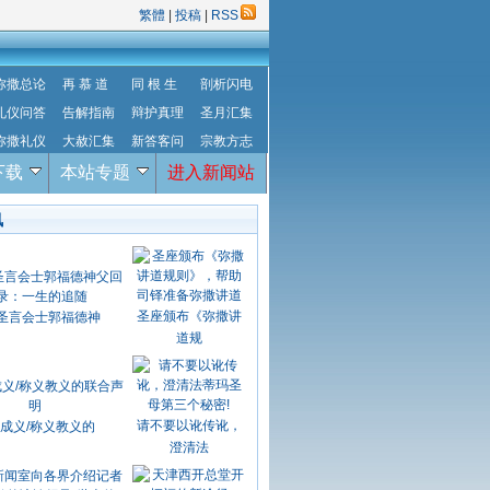
繁體
|
投稿
|
RSS
弥撒总论
再 慕 道
同 根 生
剖析闪电
礼仪问答
告解指南
辩护真理
圣月汇集
弥撒礼仪
大赦汇集
新答客问
宗教方志
下载
本站专题
进入新闻站
讯
圣座颁布《弥撒讲
圣言会士郭福德神
道规
请不要以讹传讹，
成义/称义教义的
澄清法