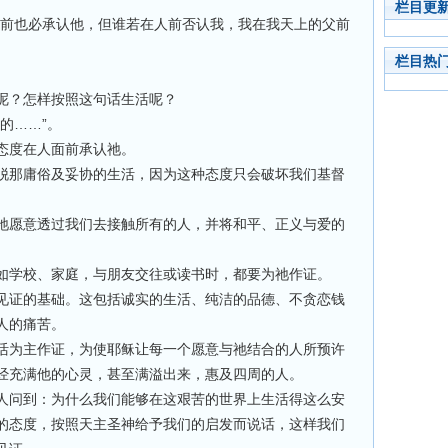
栏目更
父前也必承认他，但谁若在人前否认我，我在我天上的父前
栏目热
呢？怎样按照这句话生活呢？
的……”。
态度在人面前承认祂。
脱那庸俗及妥协的生活，因为这种态度只会破坏我们基督
祂愿意透过我们去接触所有的人，并将和平、正义与爱的
如学校、家庭，与朋友交往或读书时，都要为祂作证。
见证的基础。这包括诚实的生活、纯洁的品德、不贪恋钱
人的痛苦。
活为主作证，为使耶稣让每一个愿意与祂结合的人所预许
经充满他的心灵，甚至满溢出来，惠及四周的人。
人问到：为什么我们能够在这艰苦的世界上生活得这么安
的态度，按照天主圣神给予我们的启发而说话，这样我们