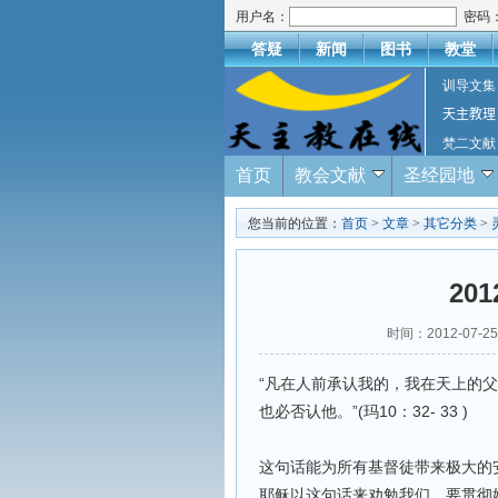
用户名：
密码
答疑
新闻
图书
教堂
训导文集
天主教理
梵二文献
首页
教会文献
圣经园地
您当前的位置：
首页
>
文章
>
其它分类
>
20
时间：2012-07
“凡在人前承认我的，我在天上的
也必否认他。”(玛10：32- 33 )
这句话能为所有基督徒带来极大的
耶稣以这句话来劝勉我们，要贯彻