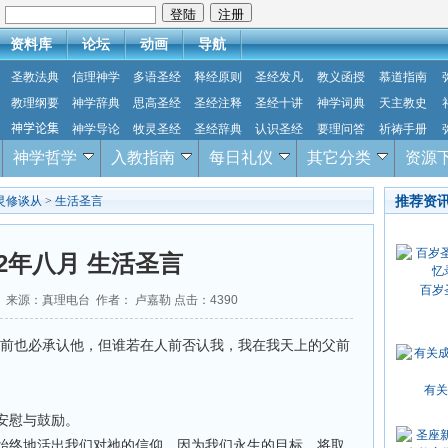
：
资料库
论坛
动画
导航
圣教法典
信理神学
多语圣经
释经原则
圣经发凡
教义函授
慕道指南
教理纲要
神学辞典
思高圣经
圣经注释
圣经十讲
神学词典
天主教史
神学论集
神学导论
牧灵圣经
圣经辞典
认识圣经
要理问答
祈祷手册
神学哲学
入教指南
每日礼仪
其它分类
资源
推荐资
灵修谈从
>
生活圣言
12年八月 生活圣言
百岁
-25 来源：真理电台 作者： 卢嘉勒 点击：
4390
父前也必承认他，但谁若在人前否认我，我在我天上的父前
有关
安慰与鼓励。
始终地活出我们对祂的信仰，因为我们永生的目标，将取