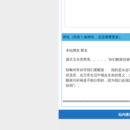
评论（共有
1
条评论，点击查看更多）
本站网友 匿名
愿天主永受赞美。。。。。“你们醒寤祈祷
耶稣经常劝导我们要醒寤， 指的是永远
的圣意，在日常生活中领会生命的真义，
醒寤与祈祷是不能分割的，因为我们必须
软弱”）。
站内搜