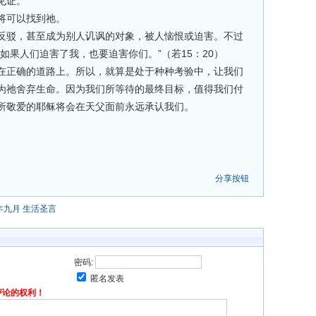
见证。
将可以找到祂。
反驳，甚至成为别人讥讽的对象，被人恼恨或迫害。不过
如果人们迫害了我，也要迫害你们。”（若15：20）
在正确的道路上。所以，就算是处于种种考验中，让我们
为祂舍弃生命。因为我们所等待的最终目标，值得我们付
所敬爱的耶稣将会在天父面前永远承认我们。
分享按钮
2年九月 生活圣言
密码:
匿名发表
评论的权利！