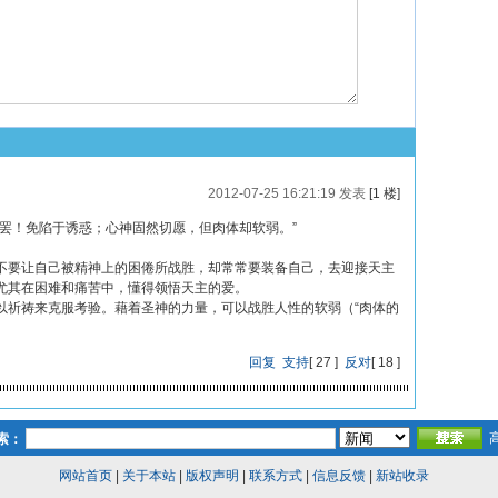
2012-07-25 16:21:19 发表
[1 楼]
罢！免陷于诱惑；心神固然切愿，但肉体却软弱。”
不要让自己被精神上的困倦所战胜，却常常要装备自己，去迎接天主
尤其在困难和痛苦中，懂得领悟天主的爱。
以祈祷来克服考验。藉着圣神的力量，可以战胜人性的软弱（“肉体的
回复
支持
[
27
]
反对
[
18
]
索：
网站首页
|
关于本站
|
版权声明
|
联系方式
|
信息反馈
|
新站收录