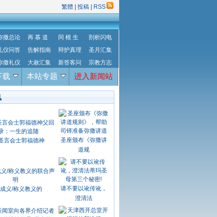
繁體
|
投稿
|
RSS
弥撒总论
再 慕 道
同 根 生
剖析闪电
礼仪问答
告解指南
辩护真理
圣月汇集
弥撒礼仪
大赦汇集
新答客问
宗教方志
下载
本站专题
进入新闻站
讯
圣座颁布《弥撒讲
圣言会士郭福德神
道规
请不要以讹传讹，
成义/称义教义的
澄清法