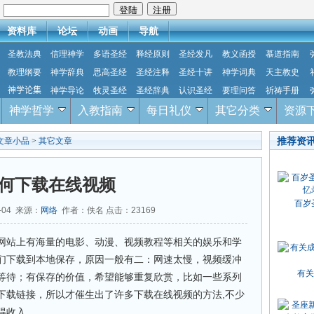
：
资料库
论坛
动画
导航
圣教法典
信理神学
多语圣经
释经原则
圣经发凡
教义函授
慕道指南
教理纲要
神学辞典
思高圣经
圣经注释
圣经十讲
神学词典
天主教史
神学论集
神学导论
牧灵圣经
圣经辞典
认识圣经
要理问答
祈祷手册
神学哲学
入教指南
每日礼仪
其它分类
资源
推荐资
文章小品
>
其它文章
何下载在线视频
百岁
-04 来源：
网络
作者：佚名 点击：
23169
分享网站上有海量的电影、动漫、视频教程等相关的娱乐和学
们下载到本地保存，原因一般有二：网速太慢，视频缓冲
有关
等待；有保存的价值，希望能够重复欣赏，比如一些系列
下载链接，所以才催生出了许多下载在线视频的方法,不少
得收入。