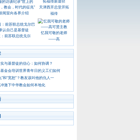
天津西开总堂开拓
新闻室向各界介绍
福传
忆我可敬的老师
道：前苏联总统戈尔
——高
章
事实与基督徒的信心：如何协调？
斯基金会培训世界青年日的义工们如何
仇”和“宽恕”？教友该叫他的仇人一
化冲激下中华教会如何本地化
新
门