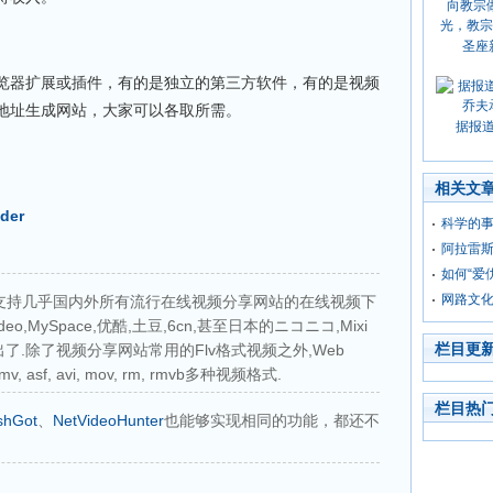
圣座
览器扩展或插件，有的是独立的第三方软件，有的是视频
地址生成网站，大家可以各取所需。
据报
相关文
der
科学的
阿拉雷
如何“爱
网路文
der是一个支持几乎国内外所有流行在线视频分享网站的在线视频下
ideo,MySpace,优酷,土豆,6cn,甚至日本的ニコニコ,Mixi
栏目更
了.除了视频分享网站常用的Flv格式视频之外,Web
mv, asf, avi, mov, rm, rmvb多种视频格式.
栏目热
shGot
、
NetVideoHunter
也能够实现相同的功能，都还不