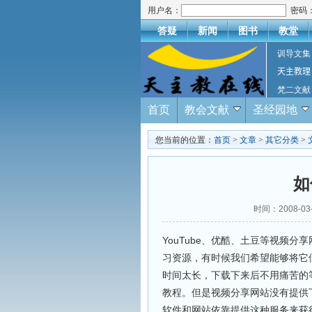
用户名：
密码
答疑
新闻
图书
教堂
训导文集
天主教理
梵二文献
首页
教会文献
圣经园地
您当前的位置：
首页
>
文章
>
其它分类
>
如
时间：2008-03
YouTube、优酷、土豆等视频
习资源，有时候我们希望能够将它
时间太长，下载下来后不用痛苦的
教程。但是视频分享网站没有提供
软件和网站依靠提供这种服务来获