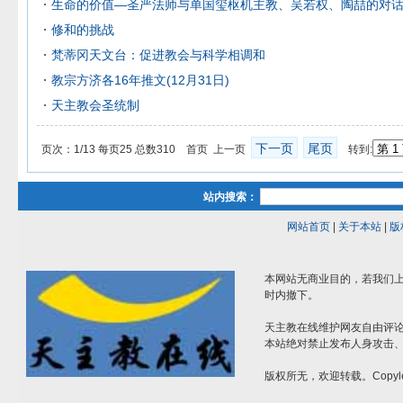
生命的价值—圣严法师与单国玺枢机主教、吴若权、陶喆的对
修和的挑战
梵蒂冈天文台：促进教会与科学相调和
教宗方济各16年推文(12月31日)
天主教会圣统制
下一页
尾页
页次：1/13 每页25 总数310 首页 上一页
转到:
站内搜索：
网站首页
|
关于本站
|
版
本网站无商业目的，若我们上
时内撤下。
天主教在线维护网友自由评
本站绝对禁止发布人身攻击
版权所无，欢迎转载。Copyle