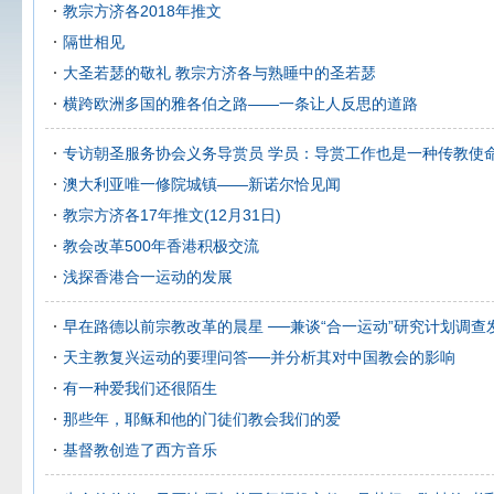
教宗方济各2018年推文
隔世相见
大圣若瑟的敬礼 教宗方济各与熟睡中的圣若瑟
横跨欧洲多国的雅各伯之路——一条让人反思的道路
专访朝圣服务协会义务导赏员 学员：导赏工作也是一种传教使
澳大利亚唯一修院城镇——新诺尔恰见闻
教宗方济各17年推文(12月31日)
教会改革500年香港积极交流
浅探香港合一运动的发展
早在路德以前宗教改革的晨星 ──兼谈“合一运动”研究计划调查
天主教复兴运动的要理问答──并分析其对中国教会的影响
有一种爱我们还很陌生
那些年，耶稣和他的门徒们教会我们的爱
基督教创造了西方音乐