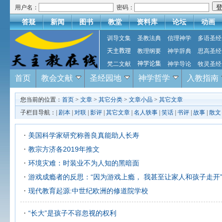
用户名：
密码：
答疑
新闻
图书
教堂
资料库
论坛
动画
训导文集
圣教法典
信理神学
多语圣经
天主教理
教理纲要
神学辞典
思高圣经
梵二文献
神学论集
神学导论
牧灵圣经
首页
教会文献
圣经园地
神学哲学
入教指南
您当前的位置：
首页
>
文章
>
其它分类
>
文章小品
>
其它文章
子栏目导航：|
剧本
|
对联
|
影评
|
其它文章
|
名人轶事
|
笑话
|
书评
|
故事
|
散文
美国科学家研究称善良真能助人长寿
教宗方济各2019年推文
环境灾难：时装业不为人知的黑暗面
游戏成瘾者的反思：“因为游戏上瘾， 我甚至让家人和孩子走开
现代教育起源:中世纪欧洲的修道院学校
“长大”是孩子不容忽视的权利