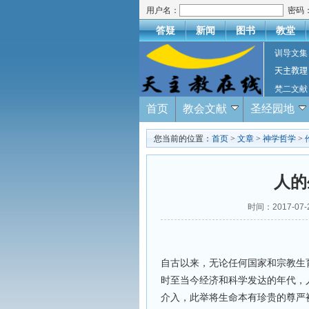
用户名：
密码
答疑
新闻
图书
教堂
训导文集
天主教理
梵二文献
首页
教会文献
圣经园地
您当前的位置：
首页
>
文章
>
神学哲学
>
人的
时间：2017-0
自古以来，无论任何国家和宗教生
时至当今经济和科学发达的年代，
介入，此举将生命本有珍贵的尊严