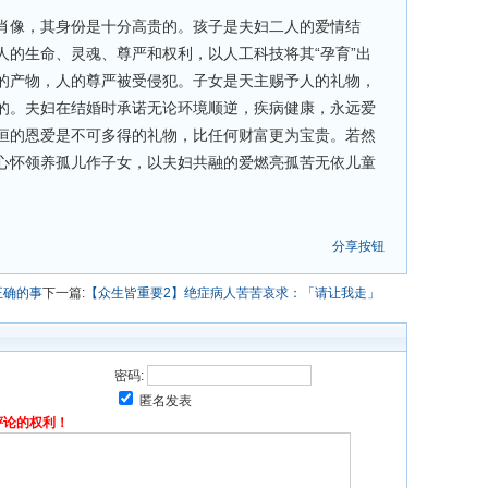
肖像，其身份是十分高贵的。孩子是夫妇二人的爱情结
人的生命、灵魂、尊严和权利，以人工科技将其“孕育”出
的产物，人的尊严被受侵犯。子女是天主赐予人的礼物，
的。夫妇在结婚时承诺无论环境顺逆，疾病健康，永远爱
恒的恩爱是不可多得的礼物，比任何财富更为宝贵。若然
心怀领养孤儿作子女，以夫妇共融的爱燃亮孤苦无依儿童
分享按钮
正确的事
下一篇:
【众生皆重要2】绝症病人苦苦哀求：「请让我走」
密码:
匿名发表
评论的权利！