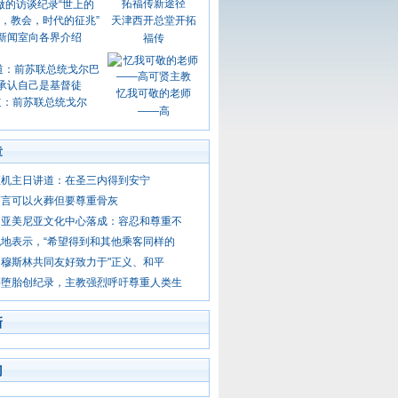
天津西开总堂开拓
新闻室向各界介绍
福传
忆我可敬的老师
道：前苏联总统戈尔
——高
章
枢机主日讲道：在圣三内得到安宁
而言可以火葬但要尊重骨灰
的亚美尼亚文化中心落成：容忍和尊重不
地表示，“希望得到和其他乘客同样的
穆斯林共同友好致力于"正义、和平
买堕胎创纪录，主教强烈呼吁尊重人类生
新
门