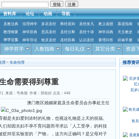
：
资料库
论坛
动画
导航
圣教法典
信理神学
多语圣经
释经原则
圣经发凡
教义函授
慕道指南
教理纲要
神学辞典
思高圣经
圣经注释
圣经十讲
神学词典
天主教史
神学论集
神学导论
牧灵圣经
圣经辞典
认识圣经
要理问答
祈祷手册
神学哲学
入教指南
每日礼仪
其它分类
资源
推荐资
伦理
>
生命伦理
生命需要得到尊重
百岁
7-21 来源：号角报 作者：郑桂好 点击：
448
澳门教区婚姻家庭及生命委员会办事处主任
育都是夫妇爱到浓时的礼物，也视这礼物是上天的祝福。
有关
人们却因夫妇不孕不育问题而寻求以「人工受孕」的科技
被贬抑至实验室的「产物」，这方向正确吗？是父母对子