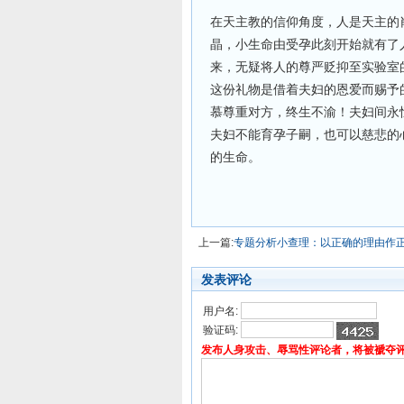
在天主教的信仰角度，人是天主的
晶，小生命由受孕此刻开始就有了
来，无疑将人的尊严贬抑至实验室
这份礼物是借着夫妇的恩爱而赐予
慕尊重对方，终生不渝！夫妇间永
夫妇不能育孕子嗣，也可以慈悲的
的生命。
上一篇:
专题分析小查理：以正确的理由作
发表评论
用户名:
验证码:
发布人身攻击、辱骂性评论者，将被褫夺