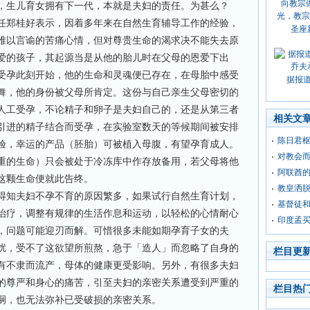
，生儿育女拥有下一代，本就是夫妇的责任。为甚么？
任郑桂好表示，因着多年来在自然生育辅导工作的经验，
圣座
难以言谕的苦痛心情，但对尊贵生命的渴求决不能失去原
爱的孩子，其起源当是从他的胎儿时在父母的恩爱下出
受孕此刻开始，他的生命和灵魂便已存在，在母胎中感受
据报
舞，他的身份被父母所肯定。这份与自己亲生父母密切的
人工受孕，不论精子和卵子是夫妇自己的，还是从第三者
相关文
引进的精子结合而受孕，在实验室数天的等候期间被安排
陈日君
验，幸运的产品（胚胎）可被植入母腹，有望孕育成人。
对教会
重的生命）只会被处于冷冻库中作存放备用，若父母将他
阿联酋
这颗生命便就此告终。
教皇洒脱
得知夫妇不孕不育的原因繁多，如果试行自然生育计划，
基督徒和
治疗，调整有规律的生活作息和运动，以轻松的心情耐心
印度孟
，问题可能迎刃而解。可惜很多未能如期孕育子女的夫
扰，受不了这欲望所煎熬，急于「造人」而忽略了自身的
栏目更
有不隶而流产，母体的健康更受影响。另外，有很多夫妇
的尊严和身心的痛苦，引至夫妇的亲密关系遭受到严重的
栏目热
嗣，也无法弥补已受破损的亲密关系。