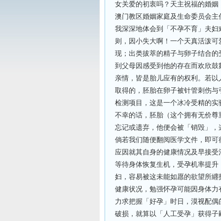
女关爱的初衷吗？天主祝福的婚姻
澳门教区婚姻家庭及生命委员会主
我深深地体会到「不孕不育」夫妇
则，因小失大啊！一个天真活泼可
现；出类拔萃的精子与卵子结合的
到父母因感受到他的存在而欢欣鼓
亲情，皆是胎儿应有的权利。若以
取得的，胚胎在卵子被针管刺伤与
检测项目，这是一个冰冷受精的实
不幸的话，胚胎（这个拥有无价尊
忘记或遗弃，他便会被「销毁」，
倘若我们随便翻阅医学文件，即可
应因就其自身的健康情况及早接受
等待身体恢复生机，受孕机率提升
妇，容易被这未能如愿的欲望所纒
健康状况，勉强怀孕可能因身体力
力求把握「好孕」时日，漠视配偶
破损，就算以「人工受孕」获得子