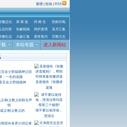
繁體
|
投稿
|
RSS
弥撒总论
再 慕 道
同 根 生
剖析闪电
礼仪问答
告解指南
辩护真理
圣月汇集
弥撒礼仪
大赦汇集
新答客问
宗教方志
下载
本站专题
进入新闻站
讯
圣座颁布《弥撒讲
圣言会士郭福德神
道规
请不要以讹传讹，
成义/称义教义的
澄清法