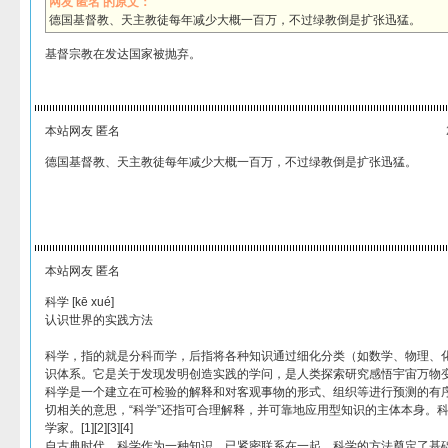
网友 匿名 的原文：
德国基督教、天主教徒每年减少大概一百万，不过绿教倒是扩张迅猛。
基督宗教在发达国家被抛弃。
本站网友 匿名
德国基督教、天主教徒每年减少大概一百万，不过绿教倒是扩张迅猛。
本站网友 匿名
科学 [kē xué]
认识世界的实践方法
科学，指的就是分科而学，后指将各种知识通过细化分类（如数学、物理、
识体系。它是关于发现发明创造实践的学问，是人类探索研究感悟宇宙万物
科学是一个建立在可检验的解释和对客观事物的形式、组织等进行预测的有
切相关的意思，“科学”还指可合理解释，并可靠地应用型知识的主体本身。
学家。[1][2][3][4]
自古典时代，科学作为一种知识，已紧密联系在一起。科学的方法奠定了基