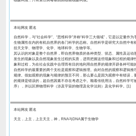
核酸构成，只有某些病毒基因由核糖核酸构成。
本站网友 匿名
自然科学，与“社会科学”、“思维科学”并称“科学三大领域”，它是以定量作
生物属性在内的有机自然界的各门科学的总称。自然科学是研究大自然中有
括天文学、物理学、化学、地球科学、生物学等。
其认识的对象是整个自然界，即自然界物质的各种类型、状态、属性及运动
发生的现象以及自然现象发生过程的实质，进而把握这些现象和过程的规律
象和过程，为在社会实践中合理而有目的地利用自然界的规律开辟各种可能
自然科学的最重要的两个支柱是观察和逻辑推理。由对自然的观察和逻辑推
规律。假如观察的现象与规律的预言不同，那么要么是因为观察中有错误，
的规律是错误的，超自然因素不存在考虑之中。顺着传统用法，自然科学可
序），并以区辨物理科学（涉及宇宙的物理及化学法则）及化学科学。[1]
本站网友 匿名
天主，上主，上主天主，神，RNA与DNA属于生物学