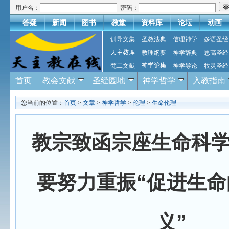
用户名：
密码：
答疑
新闻
图书
教堂
资料库
论坛
动画
训导文集
圣教法典
信理神学
多语圣经
天主教理
教理纲要
神学辞典
思高圣经
梵二文献
神学论集
神学导论
牧灵圣经
首页
教会文献
圣经园地
神学哲学
入教指南
您当前的位置：
首页
>
文章
>
神学哲学
>
伦理
>
生命伦理
教宗致函宗座生命科
要努力重振“促进生命
义”