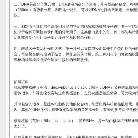
二、DNA是高分子聚合物，DNA溶液为高分子溶液，具有很高的粘度，可被
（260nm）有吸收作用，利用这一特性，可以对DNA进行含量测定。当核
应。
三、相对而言其他的蛋白质则只能与特定的脱氧核糖核酸序列进行专一性结
集中于各种可调控转录作用的转录因子。这类蛋白质中的每一种，都能与特
活化或抑制位于启动子附近序列的基因转录作用。
四、转录因子有两种作用方式，第一种可以直接或经由其他中介蛋白质的作用
合，再使聚合酶与启动子结合，并开启转录作用。第二种则与专门修饰组织
氧核糖核酸模板与聚合酶发生接触的难度改变。
扩展资料
脱氧核糖核酸（英语：deoxyribonucleic acid，缩写：DNA）又称
遗传指令，引导生物发育与生命机能运作。主要功能是信息储存，可比喻为“蓝
其中包含的指令，是建构细胞内其他的化合物，如蛋白质与核糖核酸所需。带
因。其他的DNA序列，有些直接以本身构造发挥作用，有些则参与调控遗传
核糖核酸（英语：Ribonucleic acid），简称RNA，是一类由核糖核苷酸通
大分子。
自然界中的RNA通常是单链的，且RNA中最基本的四种碱基为A（腺嘌呤）