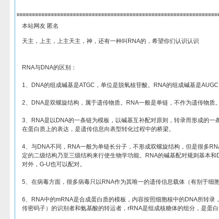
本站网友 匿名
天主，上主，上主天主，神，还有一种叫RNA的，希望你们认识认识
RNA与DNA的区别：
1、DNA的组成碱基是ATGC，单位是脱氧核苷酸。RNA的组成碱基是AUG
2、DNA是双螺旋结构，属于遗传物质。RNA一般是单链，不作为遗传物质
3、RNA是以DNA的一条链为模板，以碱基互补配对原则，转录而形成的一
在蛋白质上的表达，是遗传信息向表型转化过程中的桥梁。
4、与DNA不同，RNA一般为单链长分子，不形成双螺旋结构，但是很多R
定的二级结构乃至三级结构来行使生物学功能。RNA的碱基配对规则基本和DN
对外，G-U也可以配对。
5、在病毒方面，很多病毒只以RNA作为其唯一的遗传信息载体（有别于细胞
6、RNA中的mRNA是合成蛋白质的模板，内容按照细胞核中的DNA所转录，
传密码子）的识别者和氨基酸的转运者，rRNA是组成核糖体的组分，是蛋