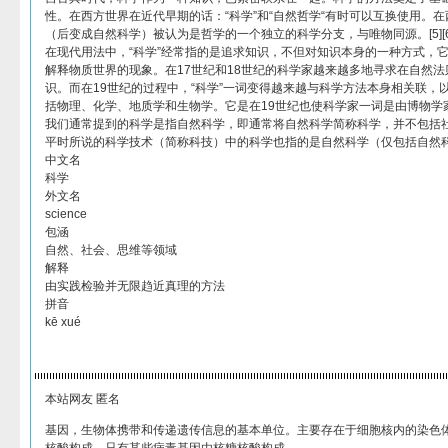
性。在西方世界在近代早期的话：“科学”和“自然哲学“有时可以互换使用。在
（后变成自然科学）被认为是哲学的一个独立的科学分支，与唯物同源。[5][6
在现代用法中，“科学”经常指的是追求知识，不但对知识本身的一种方式，
解释物质世界的现象。在17世纪和18世纪的科学家越来越多地寻求在自然
识。而在19世纪的过程中，“科学”一词变得越来越与科学方法本身相关联，
括物理、化学、地质学和生物学。它是在19世纪也使科学家一词是由博物学家
我们通常提到的科学是指自然科学，即通常将自然科学简称科学，并不包括
平时所说的科学技术（简称科技）中的科学也指的是自然科学（仅包括自然科学）
中文名
科学
外文名
science
包涵
自然、社会、思维等领域
解释
由实践检验并无限趋近真理的方法
拼音
kē xué
本站网友 匿名
基因，生物体携带和传递遗传信息的基本单位。主要存在于细胞核内的染色