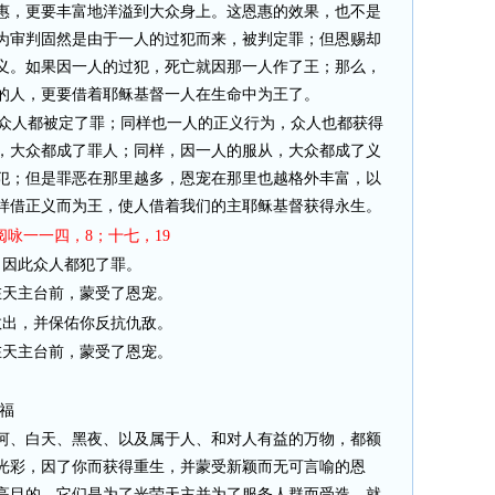
惠，更要丰富地洋溢到大众身上。这恩惠的效果，也不是
为审判固然是由于一人的过犯而来，被判定罪；但恩赐却
义。如果因一人的过犯，死亡就因那一人作了王；那么，
的人，更要借着耶稣基督一人在生命中为王了。
众人都被定了罪；同样也一人的正义行为，众人也都获得
，大众都成了罪人；同样，因一人的服从，大众都成了义
犯；但是罪恶在那里越多，恩宠在那里也越格外丰富，以
样借正义而为王，使人借着我们的主耶稣基督获得永生。
阅咏一一四，8；十七，19
，因此众人都犯了罪。
在天主台前，蒙受了恩宠。
救出，并保佑你反抗仇敌。
在天主台前，蒙受了恩宠。
福
、白天、黑夜、以及属于人、和对人有益的万物，都额
光彩，因了你而获得重生，并蒙受新颖而无可言喻的恩
高目的
—
它们是为了光荣天主并为了服务人群而受造
—
就