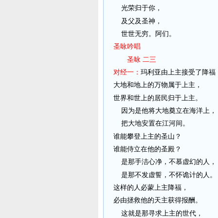
光荣归于你，
及父及圣神，
世世无穷。阿们。
圣咏吟唱
圣咏 二三
对经一：
玛利亚由上主接受了降福
大地和地上的万物属于上主，
世界和世上的居民归于上主。
因为是他将大地奠立在海洋上，
把大地安置在江河间。
谁能攀登上主的圣山？
谁能侍立在他的圣殿？
是那手洁心净，不慕虚幻的人，
是那不发虚誓，不怀诡计的人。
这样的人必蒙上主降福，
必由拯救他的天主获得报酬。
这就是那寻求上主的世代，