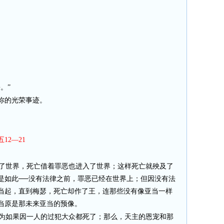
乡。
”
你的光荣事迹。
五12—21
了世界，死亡借着罪恶也进入了世界；这样死亡就殃及了
是如此──没有法律之前，罪恶已经在世界上；但因没有法
当起，直到梅瑟，死亡却作了王，连那些没有像亚当一样
当原是那未来亚当的预像。
为如果因一人的过犯大众都死了；那么，天主的恩宠和那