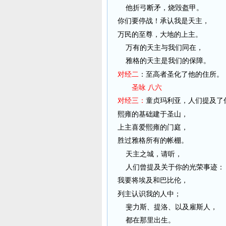
他折弓断矛，烧毁盔甲。
你们要停战！承认我是天主，
万民的至尊，大地的上主。
万有的天主与我们同在，
雅格的天主是我们的保障。
对经二
：至高者圣化了他的住所。
圣咏 八六
对经三：
童贞玛利亚，人们提及了
熙雍的基础建于圣山，
上主喜爱熙雍的门庭，
胜过雅格所有的帐棚。
天主之城，请听，
人们曾提及关于你的光荣事迹：
我要将埃及和巴比伦，
列主认识我的人中；
斐力斯、提洛、以及雇斯人，
都在那里出生。