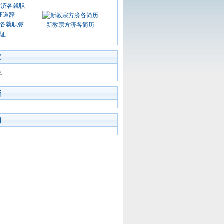
各就职弥
新教宗方济各简历
证
章
息
新
门