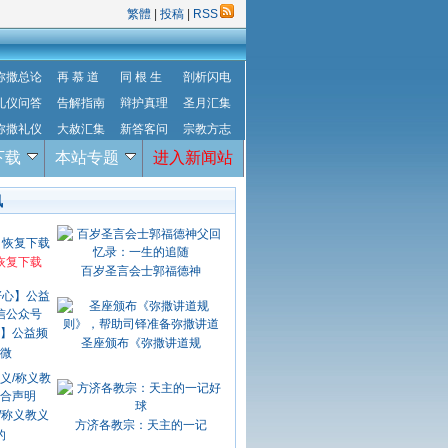
繁體
|
投稿
|
RSS
弥撒总论
再 慕 道
同 根 生
剖析闪电
礼仪问答
告解指南
辩护真理
圣月汇集
弥撒礼仪
大赦汇集
新答客问
宗教方志
下载
本站专题
进入新闻站
讯
恢复下载
百岁圣言会士郭福德神
】公益频
圣座颁布《弥撒讲道规
微
/称义教义
方济各教宗：天主的一记
的