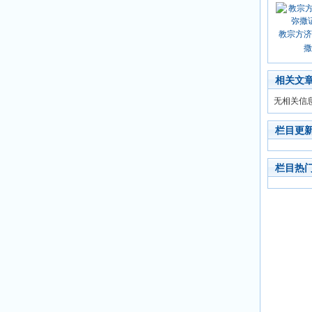
教宗方济
撒
相关文
无相关信
栏目更
栏目热