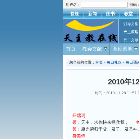
用户名：
密码
答疑
新闻
图书
教堂
训导文集
天主教理
梵二文献
首页
教会文献
圣经园地
您当前的位置：
首页
>
每日礼仪
>
每日诵
2010年
时间：2010-11-28 11:57
开端词
领：
天主，求你快来拯救我；
领：
愿光荣归于父、及子、及圣神
赞美诗