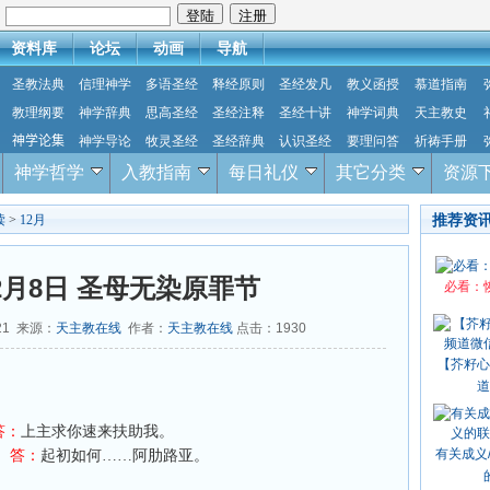
：
资料库
论坛
动画
导航
圣教法典
信理神学
多语圣经
释经原则
圣经发凡
教义函授
慕道指南
教理纲要
神学辞典
思高圣经
圣经注释
圣经十讲
神学词典
天主教史
神学论集
神学导论
牧灵圣经
圣经辞典
认识圣经
要理问答
祈祷手册
神学哲学
入教指南
每日礼仪
其它分类
资源
推荐资
读
>
12月
12月8日 圣母无染原罪节
必看：
:21 来源：
天主教在线
作者：
天主教在线
点击：
1930
【芥籽心
道
答：
上主求你速来扶助我。
有关成义
。
答：
起初如何……阿肋路亚。