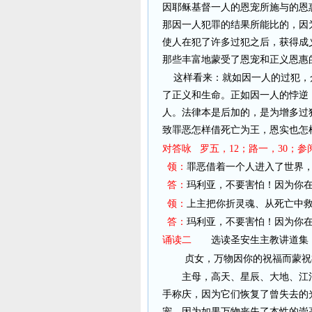
因耶稣基督一人的恩宠所施与的恩
那因一人犯罪的结果所能比的，因
使人在犯了许多过犯之后，获得成
那些丰富地蒙受了恩宠和正义恩惠
这样看来：就如因一人的过犯，
了正义和生命。正如因一人的悖逆
人。法律本是后加的，是为增多过
致罪恶怎样借死亡为王，恩实也怎
对答咏 罗五，12；路一，30；参
领：
罪恶借着一个人进入了世界
答：
玛利亚，不要害怕！因为你
领：
上主把你折灵魂、从死亡中
答：
玛利亚，不要害怕！因为你
诵读二
选读圣安生主教讲道集
贞女，万物因你的祝福而蒙祝
主母，高天、星辰、大地、江河
手称庆，因为它们恢复了曾失去的
宠。因为如果万物丧失了本性的崇