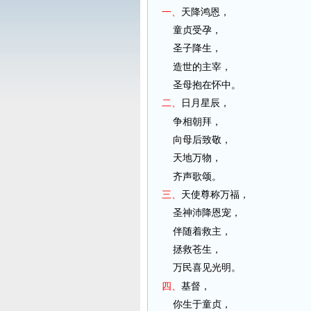
一、
天降鸿恩，
童贞受孕，
圣子降生，
造世的主宰，
圣母抱在怀中。
二、
日月星辰，
争相朝拜，
向母后致敬，
天地万物，
齐声歌颂。
三、
天使尊称万福，
圣神沛降恩宠，
伴随着救主，
拯救苍生，
万民喜见光明。
四、
基督，
你生于童贞，