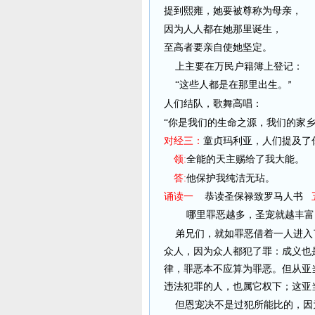
提到熙雍，她要被尊称为母亲，
因为人人都在她那里诞生，
至高者要亲自使她坚定。
上主要在万民户籍簿上登记：
“
这些人都是在那里出生。
”
人们结队，歌舞高唱：
“
你是我们的生命之源，我们的家
对经三：
童贞玛利亚，人们提及了
领:
全能的天主赐给了我大能。
答:
他保护我纯洁无玷。
诵读一
恭读圣保禄致罗马人书
哪里罪恶越多，圣宠就越丰富
弟兄们，就如罪恶借着一人进入
众人，因为众人都犯了罪：成义也
律，罪恶本不应算为罪恶。但从亚
违法犯罪的人，也属它权下；这亚
但恩宠决不是过犯所能比的，因