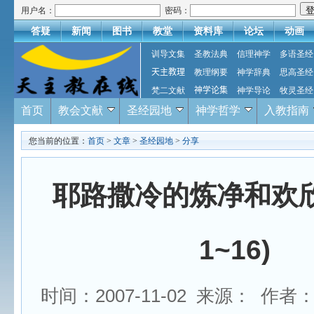
用户名：
密码：
答疑
新闻
图书
教堂
资料库
论坛
动画
训导文集
圣教法典
信理神学
多语圣经
天主教理
教理纲要
神学辞典
思高圣经
梵二文献
神学论集
神学导论
牧灵圣经
首页
教会文献
圣经园地
神学哲学
入教指南
您当前的位置：
首页
>
文章
>
圣经园地
>
分享
耶路撒冷的炼净和欢欣
1~16)
时间：2007-11-02 来源： 作