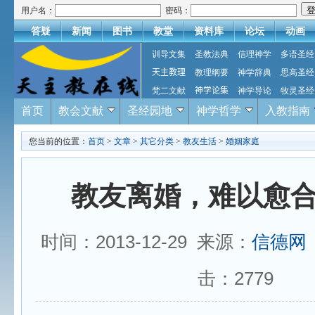
用户名：
密码：
答疑
新闻
图书
教堂
资料库
论坛
动画
训导文集
圣教法典
信理神学
多语圣经
天主教理
教理纲要
神学辞典
思高圣经
梵二文献
神学论集
神学导论
牧灵圣经
首页
教会文献
圣经园地
神学哲学
入教指南
您当前的位置：
首页
>
文章
>
其它分类
>
教友生活
>
婚姻家庭
教友离婚，难以愈
时间：2013-12-29 来源：
信德网
击：
2779