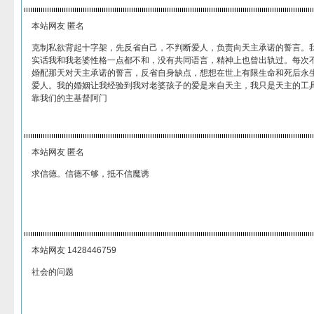
本站网友 匿名
克制私欲背起十字架，先反省自己，不判断爱人，负责向天主承诺的誓言。
实话我和我老婆性格一点都不和，没有共同语言，精神上也曾出轨过。每次
婚配那天对天主承诺的誓言，反省自身缺点，想想在世上有限生命和死后永
爱人。我的婚姻让我经验到我对老婆孩子的爱是来自天主，我只是天主的工
靠我们的主基督阿门
本站网友 匿名
求信德。信德不够，抵不信魔诱
本站网友 1428446759
社会的问题