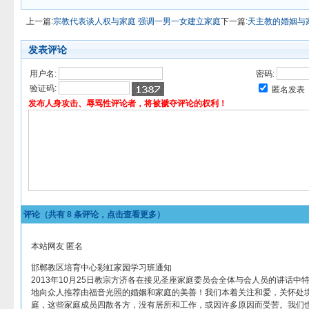
上一篇:
宗教代表谈人权与家庭 强调一男一女建立家庭
下一篇:
天主教的婚姻与
发表评论
用户名:
密码:
验证码:
匿名发表
发布人身攻击、辱骂性评论者，将被褫夺评论的权利！
评论（共有
8
条评论，点击查看更多）
本站网友 匿名
邯郸教区培育中心彩虹家园学习班通知
2013年10月25日教宗方济各在接见圣座家庭委员会全体与会人员的讲话中
地向众人推荐由福音光照的婚姻和家庭的美善！我们本着关注和爱，关怀处
庭，这些家庭成员四散各方，没有居所和工作，或因许多原因而受苦。我们