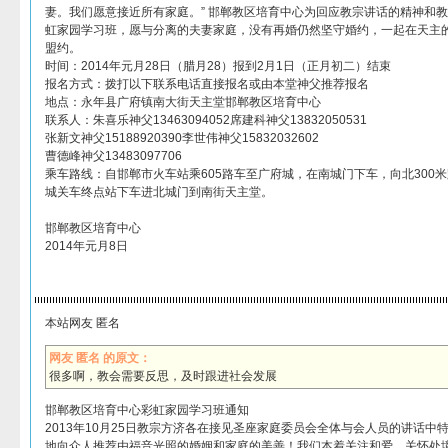
妻。我们愿意接近所有家庭。” 邯郸教区培育中心为回应教宗讲话的精神和
虹家园学习班，愿与分离的夫妻家庭，没有再婚仍然坚守婚约，一起在天主
盟约。
时间：2014年元月28日（腊月28）报到2月1日（正月初二）结束
报名方式：拨打以下联系电话直接报名或由本堂神父推荐报名
地点：永年县广府镇南大街天主堂邯郸教区培育中心
联系人：朱喜乐神父13463094052席建科神父13832050531
张新文神父15188920390李世伟神父15832032602
曹德峰神父13483097706
乘车路线：自邯郸市火车站乘605路车至广府城，在南城门下车，向北300
城关车终点站下车进北城门到南街天主堂。
邯郸教区培育中心
2014年元月8日
本站网友 匿名
网友 匿名 的原文：
很多啊，教会需要反思，及时跟进社会发展
邯郸教区培育中心彩虹家园学习班通知
2013年10月25日教宗方济各在接见圣座家庭委员会全体与会人员的讲话中
地向众人推荐由福音光照的婚姻和家庭的美善！我们本着关注和爱，关怀处