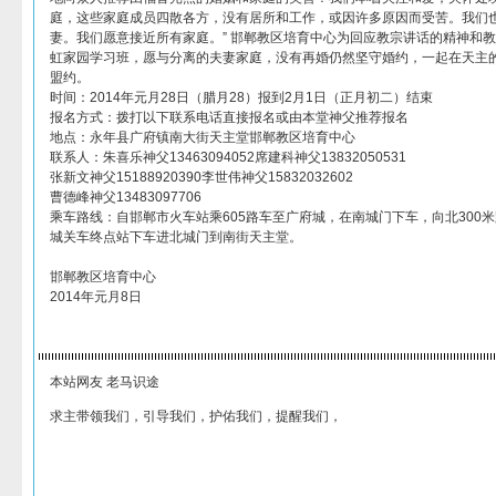
庭，这些家庭成员四散各方，没有居所和工作，或因许多原因而受苦。我们
妻。我们愿意接近所有家庭。” 邯郸教区培育中心为回应教宗讲话的精神和
虹家园学习班，愿与分离的夫妻家庭，没有再婚仍然坚守婚约，一起在天主
盟约。
时间：2014年元月28日（腊月28）报到2月1日（正月初二）结束
报名方式：拨打以下联系电话直接报名或由本堂神父推荐报名
地点：永年县广府镇南大街天主堂邯郸教区培育中心
联系人：朱喜乐神父13463094052席建科神父13832050531
张新文神父15188920390李世伟神父15832032602
曹德峰神父13483097706
乘车路线：自邯郸市火车站乘605路车至广府城，在南城门下车，向北300
城关车终点站下车进北城门到南街天主堂。
邯郸教区培育中心
2014年元月8日
本站网友 老马识途
求主带领我们，引导我们，护佑我们，提醒我们，