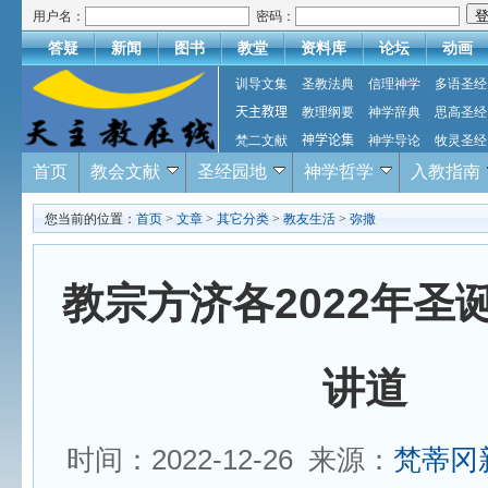
用户名：
密码：
答疑
新闻
图书
教堂
资料库
论坛
动画
训导文集
圣教法典
信理神学
多语圣经
天主教理
教理纲要
神学辞典
思高圣经
梵二文献
神学论集
神学导论
牧灵圣经
首页
教会文献
圣经园地
神学哲学
入教指南
您当前的位置：
首页
>
文章
>
其它分类
>
教友生活
>
弥撒
教宗方济各2022年圣
讲道
时间：2022-12-26 来源：
梵蒂冈