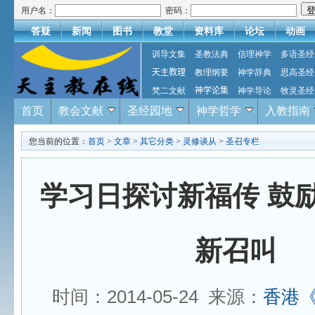
用户名：
密码：
答疑
新闻
图书
教堂
资料库
论坛
动画
训导文集
圣教法典
信理神学
多语圣经
天主教理
教理纲要
神学辞典
思高圣经
梵二文献
神学论集
神学导论
牧灵圣经
首页
教会文献
圣经园地
神学哲学
入教指南
您当前的位置：
首页
>
文章
>
其它分类
>
灵修谈从
>
圣召专栏
学习日探讨新福传 鼓
新召叫
时间：2014-05-24 来源：
香港