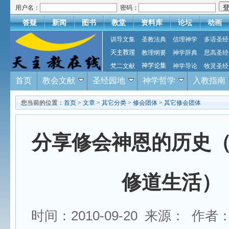
用户名：
密码：
答疑
新闻
图书
教堂
资料库
论坛
动画
训导文集
圣教法典
信理神学
多语圣经
天主教理
教理纲要
神学辞典
思高圣经
梵二文献
神学论集
神学导论
牧灵圣经
首页
教会文献
圣经园地
神学哲学
入教指南
您当前的位置：
首页
>
文章
>
其它分类
>
修会团体
>
其它修会团体
分享修会神恩的历史
修道生活）
时间：2010-09-20 来源： 作