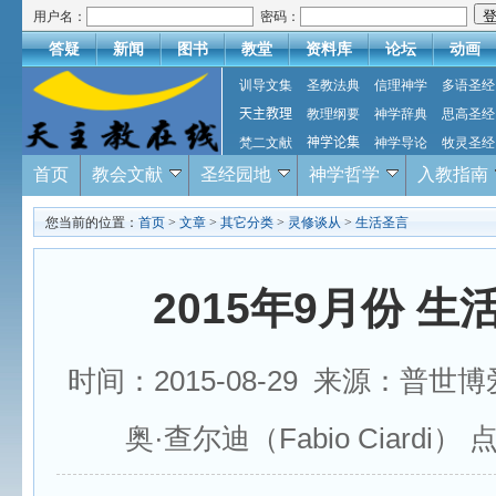
用户名：
密码：
答疑
新闻
图书
教堂
资料库
论坛
动画
训导文集
圣教法典
信理神学
多语圣经
天主教理
教理纲要
神学辞典
思高圣经
梵二文献
神学论集
神学导论
牧灵圣经
首页
教会文献
圣经园地
神学哲学
入教指南
您当前的位置：
首页
>
文章
>
其它分类
>
灵修谈从
>
生活圣言
2015年9月份 生
时间：2015-08-29 来源：普世
奥·查尔迪（Fabio Ciardi）