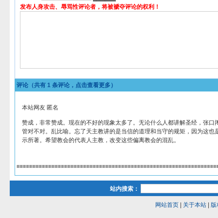
发布人身攻击、辱骂性评论者，将被褫夺评论的权利！
评论（共有
1
条评论，点击查看更多）
本站网友 匿名
赞成，非常赞成。现在的不好的现象太多了。无论什么人都讲解圣经，张口
管对不对。乱比喻。忘了天主教讲的是当信的道理和当守的规矩，因为这也
示所著。希望教会的代表人主教，改变这些偏离教会的混乱。
站内搜索：
网站首页
|
关于本站
|
版