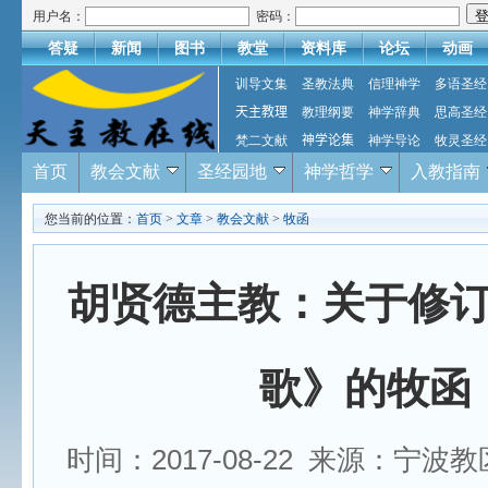
用户名：
密码：
答疑
新闻
图书
教堂
资料库
论坛
动画
训导文集
圣教法典
信理神学
多语圣经
天主教理
教理纲要
神学辞典
思高圣经
梵二文献
神学论集
神学导论
牧灵圣经
首页
教会文献
圣经园地
神学哲学
入教指南
您当前的位置：
首页
>
文章
>
教会文献
>
牧函
胡贤德主教：关于修
歌》的牧函
时间：2017-08-22 来源：宁波