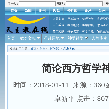
用户名：
密码：
答疑
新闻
图书
教堂
资料库
论坛
动画
训导文集
圣教法典
信理神学
多语圣经
天主教理
教理纲要
神学辞典
思高圣经
梵二文献
神学论集
神学导论
牧灵圣经
首页
教会文献
圣经园地
神学哲学
入教指南
您当前的位置：
首页
>
文章
>
神学哲学
>
私家见解
简论西方哲学
时间：2018-01-11 来源：3
卓新平 点击：
807