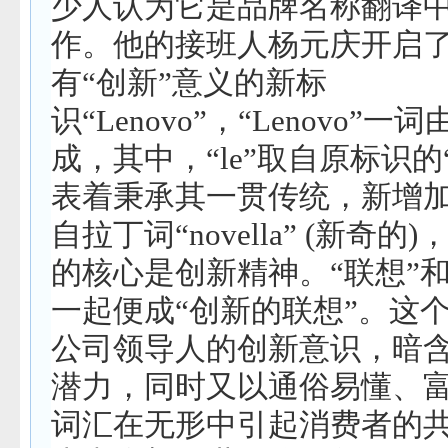
少人认为它是品牌名称翻译
作。他的接班人杨元庆开启
有
“
创新
”
意义的新标
识
“Lenovo”
，
“Lenovo”
一词
成，其中，
“le”
取自原标识的
表着秉承其一贯传统，新增
自拉丁词
“novella” (
新奇的
)
的核心是创新精神。
“
联想
”
一起便成
“
创新的联想
”
。这
公司领导人的创新意识，暗
潜力，同时又以通俗易懂、
词汇在无形中引起消费者的