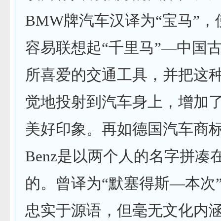
BMW
牌汽车汉译为
“
宝马
”
，
容易联想起
“
千里马
”—
中国
所喜爱的
交通
工具，并把这
觉地投射到汽车身上，增加
美好印象。再如德国汽车商
Benz
是以两个人的名字拼凑
的。曾译为
“
默塞得斯
—
本次
忠实于源语，但毫无文化内