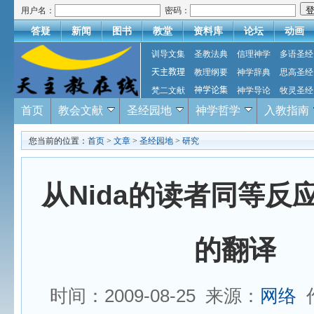
用户名：
密码：
答疑
新闻
图书
教堂
资料库
论坛
动画
训导文集
圣教法典
信理神学
多语圣经
天主教理
教理纲要
神学辞典
思高圣经
梵二文献
神学论集
神学导论
牧灵圣经
首页
教会文献
圣经园地
神学哲学
入教指南
您当前的位置：
首页
>
文章
>
圣经园地
>
研究
从Nida的读者同等反
的翻译
时间：2009-08-25 来源：
网络
作