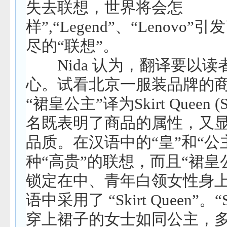
失去联想，世界将会怎
样
”,“Legend”
、
“Lenovo”
引发
尽的
“
联想
”
。
Nida
认为，翻译要以读
心。试看北京一服装品牌的
“
裙皇公主
”
译为
Skirt Queen (
名既表明了商品的属性，又
品质。在汉语中的
“
皇
”
和
“
公
种
“
高贵
”
的联想，而且
“
裙皇
锁定在中、青年白领女性身
语中采用了
“Skirt Queen”
。
“
穿上裙子的女士如同公主，