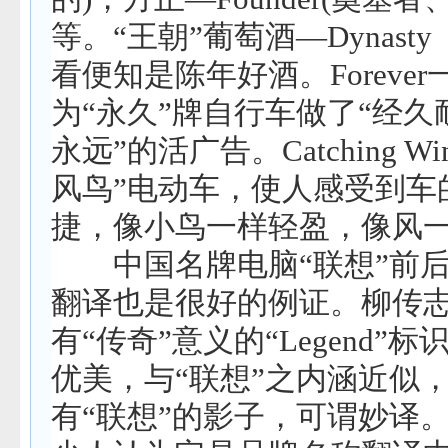
等。
“
王朝
”
葡萄酒
—Dynasty
看便知是陈年好酒。
Forever
为
“
永久
”
牌自行车做了
“
经久
永远
”
的活广告。
Catching Wi
风鸟
”
电动车，使人感受到车
捷，像小鸟一样轻盈，像风
中国
名牌电脑
“
联想
”
前
翻译也是很好的例证。柳传
有
“
传奇
”
意义的
“Legend”
标
优美，与
“
联想
”
之内涵近似
有
“
联想
”
的影子，可谓妙译