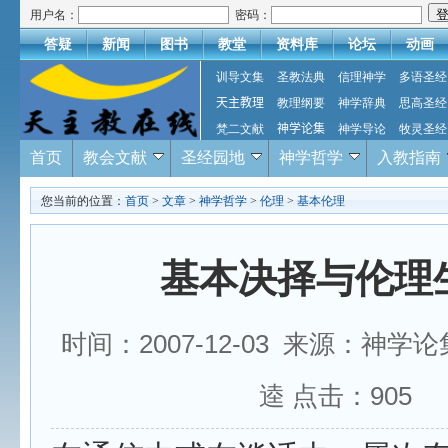
用户名：
密码：
答疑
新闻
图书
教堂
资料库
论坛
动画
训导文集
圣教法典
信理神学
多语圣经
天主教理
教理纲要
神学辞典
思高圣经
梵二文献
神学论集
神学导论
牧灵圣经
首页
教会文献
圣经园地
神学哲学
入教指南
您当前的位置：
首页
>
文章
>
神学哲学
>
伦理
>
基本伦理
基本决择与伦理
时间：2007-12-03 来源：神学
逵 点击：
905