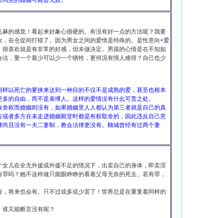
而同意的婚姻可能会无效。
乱麻的感觉！看起来好象心很硬的。有没有好一点的方法呢？我要
欢，在仓促间打错了。因为男女之间的爱情是特殊的。是性意向+爱
。很喜欢就是有非常的好感，但未做决定。男孩的心情是在不知如
办法，娶一个最少可以少一个牺牲，更何况有情人难得？自己也少
同样以死亡的要挟来达到一种目的不仅不是成熟的爱，甚至也根本
更多的自由，而不是束缚人。这样的爱情没有什幺可贵之处。
取舍权而婚姻则没有，如果婚姻里人人都认为第三者就是自己的真
方或者多方在未走进婚姻殿堂时都是有权取舍的，因此违反自己意
律尚且没有一夫二妻制，教会法律更没有。顾城曾经有过两个妻
。
个女儿在全无外援或外援不足的情况下，出卖自己的身体，即卖淫
有罪吗？她不这样做只能眼睁睁的看着父母无奈的死去。若有罪，
有，将来也会有。只不过或多或少罢了！世界总是在重复着同样的
。谁又能断言没有呢？