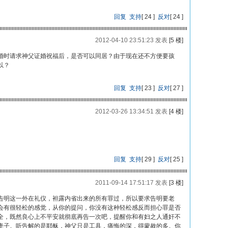
回复
支持
[
24
]
反对
[
24
]
2012-04-10 23:51:23 发表
[5 楼]
婚时请求神父证婚祝福后，是否可以同居？由于现在还不方便要孩
以？
回复
支持
[
23
]
反对
[
27
]
2012-03-26 13:34:51 发表
[4 楼]
回复
支持
[
29
]
反对
[
25
]
2011-09-14 17:51:17 发表
[3 楼]
告明这一外在礼仪，袒露内省出来的所有罪过，所以要求告明要老
会有很轻松的感觉，从你的提问，你没有这种轻松感反而担心罪是否
全，既然良心上不平安就彻底再告一次吧，提醒你和有妇之人通奸不
妻子。听告解的是耶稣，神父只是工具，痛悔的深，得蒙赦的多。你