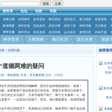
：
资料库
论坛
动画
导航
圣教法典
信理神学
多语圣经
释经原则
圣经发凡
教义函授
慕道指南
教理纲要
神学辞典
思高圣经
圣经注释
圣经十讲
神学词典
天主教史
神学论集
神学导论
牧灵圣经
圣经辞典
认识圣经
要理问答
祈祷手册
神学哲学
入教指南
每日礼仪
其它分类
资源
推荐资
答疑
>
伦理问题
个道德两难的疑问
百岁
 来源：
本站原创
作者：
天主教在线
点击：
11610
请你不厌其烦的帮我详细解释，因为不这样我很难明白，谢谢！
问题。如果要孩子就会危及自己的生命，堕胎又杀害自己的孩子。
下自己的丈夫与孩子，又有可能母子双亡，剩下丈夫孤单一人。她
有关
边是妻子，一边是自己的孩子。而且，他们都是教友，知道堕胎是
在迫不得已的情况下，卖身救自己的双亲，她有罪吗？她不这幺做