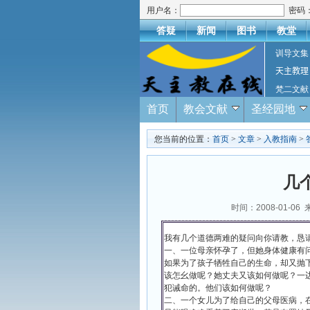
用户名：
密码
答疑
新闻
图书
教堂
训导文集
天主教理
梵二文献
首页
教会文献
圣经园地
您当前的位置：
首页
>
文章
>
入教指南
>
几
时间：2008-01-06
我有几个道德两难的疑问向你请教，恳
一、一位母亲怀孕了，但她身体健康有
如果为了孩子牺牲自己的生命，却又抛
该怎幺做呢？她丈夫又该如何做呢？一
犯诫命的。他们该如何做呢？
二、一个女儿为了给自己的父母医病，