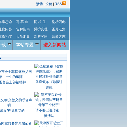
繁體
|
投稿
|
RSS
弥撒总论
再 慕 道
同 根 生
剖析闪电
礼仪问答
告解指南
辩护真理
圣月汇集
弥撒礼仪
大赦汇集
新答客问
宗教方志
下载
本站专题
进入新闻站
讯
圣座颁布《弥撒讲
圣言会士郭福德神
道规
请不要以讹传讹，
成义/称义教义的
澄清法