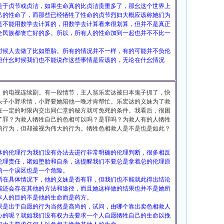
贵于贞节或贞洁，如果生命真的比贞洁贵重多了，那幺这个世界上
己的性命了，而那些已经牺牲了性命的贞节烈妇大概应该称她们为
是不能用数学去计算的，用数学去计算看来很划算，但并不是真正
全民族都丧亡好的多。所以，所有人的性命加到一起也并不不比一
时候人去做了比如堕胎。所有的情况并不一样，有的可能并不负伦
但什幺时候我们也不能说作这些事情是应该的，无论在什幺情况
》的电视连续剧。有一段情节，主人翁乐宏达被日本鬼子抓了，快
头子小野求情，小野要她陪他一晚才肯帮忙。乐宏达的义妹为了救
在一定的时限内交出同仁堂的秘方就可免死的条件。我看后，很困
了罪？为救人牺牲自己的色相可以吗？是罪吗？为救人有的人牺牲
的行为，但却被视为伟大的行为。牺牲色相救人是不是也是如此？
体的伦理行为我们没有办法去进行非常明确的伦理判断，很多相反
伦理责任，诸如堕胎和自杀，这提醒我们不要总是拿着总的伦理原
的一个误区也是一个危险。
断在具体情况下，他的义妹是否有罪，但我们也不能就此得出结论
能还会存在其他的方法和途径，而且她这样做的结果也并不是她所
本人的目的不是他的生命而是药方。
果是出于自愿的行为当然是高尚的，试问，由哪个靠出卖色相救人
心的呢？就如我们没有权力去要求一个人自愿牺牲自己的生命以挽