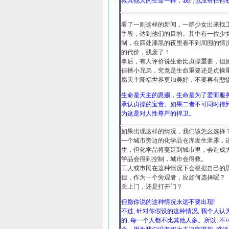
救其他人的生命一样，我们也没有任何
看了一则这样的新闻，一群少女出来找
手段，达到他们的目的。其中有一位少
制，在四处漆黑的夜里看不到周围的情
的代价，残废了！
事后，有人评价说生命比贞操重要，但
佳播小兄弟，究竟是生命重要还是贞操
愿天主降福世界更加美好，不要再有悲
生命是天主的恩赐，生命是为了爱而服
承认贞操的宝贵。如果二者不可同时得
为这是对人性尊严的捍卫。
如果出现这样的情况，我们该怎幺选择
一个城市旁边的化学品仓库发生泄露，
生，但化学品将蔓延到城市里，会造成
学品会得到控制，城市会得救。
工人或市民在这种情况下会根据自己的
但，作为一个旁观者，应如何选择呢？
关上门，还是打开门？
但愿你说的这种情况永远不要出现!
不过, 针对你假设的这种情况, 我个人认
的, 每一个人都不比其他人多。所以, 