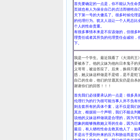
首先要确定的一点是，你不能认为生命
页就也有人为保全自己的贞洁而牺牲自
天下第一号的大傻瓜了。
很多时候伦理
的伦理行为。犹太人说让一个人死总比
个人的性命贵重。
有很多事情本来是不应该做的，但很多
理责任或者其所负的伦理责任会减轻，
下。
我是一个学生。最近我看了《大清药王
要被杀了。他的义妹为他向日本鬼子的
义哥哥，被迫答应了。后来，换得只要
惑，她义妹这样做是不是错，是不是犯
自己的生命，他们的甘愿其实仍是自杀
谢谢你们的回答！！！
首先我们必须要承认的一点是：很多具
伦理行为的行为很可能当事人并不负有
则去套所有的具体个案，这不仅是我们
其次，根据前一个声明，我们不能去判
说他的义妹这样做就是合理的，因为可
想象的能够挽救她义哥的生命，因为日
最后，有人牺牲性命去救其他人了，如
不是出于受到外来的压力和胁迫而是甘