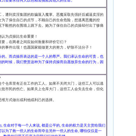
权力去要求任何人以色相去挽救其他人的生命。
工，遭到卖淫集团的欺骗落入魔掌。恶魔采取先强奸后威逼卖淫的
女为了保住自己的贞节，不顾自己的生命危险，想逃离恶魔的控
况下毅然的在围墙上跳下去。她为了保住自己的贞操却付出了惨痛
她认为贞操比生命重要！
重要，在两者之间应如何衡量和评价它们？
惨的事件出现！也愿国家能做更大的努力，铲除不法分子！
务的。而贞操所表达的是一个人的尊严。我们承认生命的可贵，也
到的时候，我们赞赏这种为了保持贞操而自愿放弃生命的行为，因
？
这个仓库里有正在工作的工人。如果不关闭大门，这些工人可以逃
大批市民的伤亡。如果关上仓库大门，这些工人会失去生命，但化
思维方式做出或利他或利己的选择。
为, 生命对于每一个人来说, 都是公平的, 生命的权力是天主赏给我们
不可以为了救一些人的生命而夺去另外一些人的生命, 哪怕仅仅是一