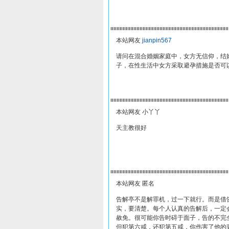
本站网友
jianpin567
请问在混合婚姻家庭中，女方无信仰，结
子，在性生活中女方采取避孕措施是否可
本站网友 小丫丫
天主教很好
本站网友 匿名
告解亭不是解罪机，过一下就行。而是借
实，要清楚。每个人认真的告解后，一定
赦免。很可能你告时碍于面子，告的不完
但犯第六戒，还犯第五戒，你伤害了他的