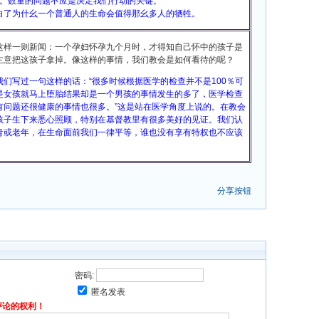
活。数量的问题不应是决定我们行动的关键。
白了为什幺一个普通人的生命会值得那幺多人的牺牲。
这样一则新闻：一个孕妇怀孕九个月时，才得知自己怀中的孩子是
主意把这孩子拿掉。像这样的事情，我们教会是如何看待的呢？
们写过一句这样的话：“很多时候根据医学的检查并不是100％可
是女孩就马上堕胎结果却是一个男孩的事情发生的多了，医学检查
有问题还很健康的事情也很多。”这是站在医学角度上说的。在教会
孩子生下来悉心照顾，特别在基督教里有很多美好的见证。我们认
青或老年，在生命面前我们一律平等，谁也没有享有特权也不应该
分享按钮
密码:
匿名发表
评论的权利！