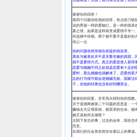
但如果这个男孩子因为害怕女孩子自杀
谢谢你的回答！
第四个问题你给我的回答，有点快刀斩
说的男孩一样的爱她们，是一样的很喜
墓之情。如果是这样就变成爱情不专一
何选择中徘徊。两个都不娶不是最好的
伤心一点
你的问题依然徘徊在前提的假设里。
喜欢与被喜欢并不是非娶非嫁的原因，
就不是爱得方式。真正的爱是使人获得
恋爱与婚姻不同之处就是恋爱有十足的
爱时，那幺婚姻也就解体了。恋爱的双
志的行为很可能会使婚姻无效。国家法
子，但他的结果也没有好到哪里去。
谢谢你的回复。非常高兴得到你的指教
关于道德两难第二个问题的意思是：一
赚钱去为父母医病，救双亲的生命。她
她又该如何去做呢？
太阳下发生的事，过去的会有，现在也
历史。
在我们的社会里依然存在着以上的事迹