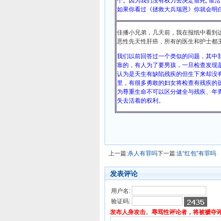
个。因为我们没有权力去决定谁死, 谁
如果你看过《拯救大兵瑞恩》你就会明
佳播小兄弟，几天前，我在报纸中看到
恶性先天性肝癌，所有的医生和护士都
我们以前回答过一个类似的问题，其中我
靠的，有人为了要男孩，一旦检查发现
认为是天生有缺陷残疾的但生下来却没
里，有很多勇敢的妇女将检查有残疾的
为尊重生命不可以区分健全与残疾、年
失去活着的权利。
上一篇:
杀人有罪吗
下一篇:
送“红包”有罪吗
发表评论
用户名:
验证码:
发布人身攻击、辱骂性评论者，将被褫夺