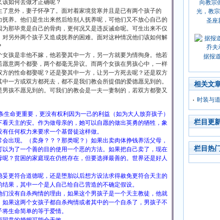
又该如何去做才正确呢？
生了意外，妻子怀孕了。面对着家境贫寒并且是已有两个孩子的
力抚养。他们是生出来然后给别人抚养呢，可他们又不放心自己的
圣座
因为那毕竟是自己的骨肉，更何况又是违反诫命呢。可生出来不仅
，对另外两个孩子又造成抚养的困难。面对这种情况他们该如何解
？
个女孩是非他不嫁，他若娶其中一方，另一方就要为情徇身。他若
据报
若愿意两个都娶，两个都毫无异议。而两个女孩在男孩心中，一样
双方的性命都娶呢？还是娶其中一方，让另一方死去呢？还是双方
其中一方或双方都死去，都不是我们教会所提倡的爱德愿见到的。
相关文
是男孩不愿见到的。可我们的教会是一夫一妻制的，若双方都娶又
时装与
一条生命更重要，更没有权利因为一己的利益（如为大人放弃孩子）
栏目更
下看天主的安。作为做母亲的，她可以自愿的做出英勇的牺牲，象
没有任何权力来要求一个基督徒这样做。
常会出现。（卖身？？？那类呢？）如果出卖肉体挣钱养活父母，
栏目热
可以为了一个善的目的使用一个恶的方法。如果把自己卖了，现在
母呢？贫困的家庭现在仍然存在，但要选择最善的。世界还是好人
稳妥更符合道德呢，还是堕胎以后想方设法求得赦免更符合天主的
的结果，其中一个是人自己给自己营造的不确定假设。
她们没有自杀殉情的理由，如果这个男孩子是一个天主教徒，他就
，如果这两个女孩子都自杀殉情或者其中的一个自杀了，男孩子不
子将生命简单的等于爱情。