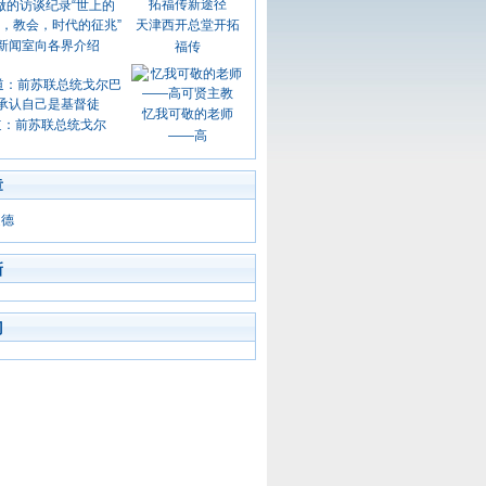
天津西开总堂开拓
新闻室向各界介绍
福传
忆我可敬的老师
道：前苏联总统戈尔
——高
章
道德
新
门