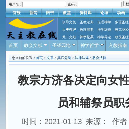
用户名：
密码：
答疑
新闻
图书
教堂
资料库
论坛
动画
训导文集
圣教法典
信理神学
多语圣经
天主教理
教理纲要
神学辞典
思高圣经
梵二文献
神学论集
神学导论
牧灵圣经
首页
教会文献
圣经园地
神学哲学
入教指南
您当前的位置：
首页
>
文章
>
其它分类
>
法律法规
>
教会法律
教宗方济各决定向女
员和辅祭员职
时间：2021-01-13 来源： 作