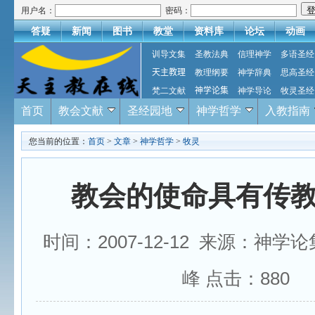
用户名：
密码：
答疑
新闻
图书
教堂
资料库
论坛
动画
训导文集
圣教法典
信理神学
多语圣经
天主教理
教理纲要
神学辞典
思高圣经
梵二文献
神学论集
神学导论
牧灵圣经
首页
教会文献
圣经园地
神学哲学
入教指南
您当前的位置：
首页
>
文章
>
神学哲学
>
牧灵
教会的使命具有传
时间：2007-12-12 来源：神学
峰 点击：
880