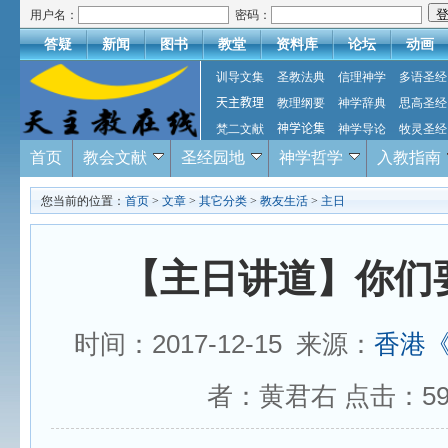
用户名：
密码：
答疑
新闻
图书
教堂
资料库
论坛
动画
训导文集
圣教法典
信理神学
多语圣经
天主教理
教理纲要
神学辞典
思高圣经
梵二文献
神学论集
神学导论
牧灵圣经
首页
教会文献
圣经园地
神学哲学
入教指南
您当前的位置：
首页
>
文章
>
其它分类
>
教友生活
>
主日
【主日讲道】你们
时间：2017-12-15 来源：
香港
者：黄君右 点击：
5