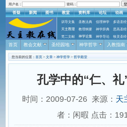
用户名：
密码：
答疑
新闻
图书
教堂
资料库
论坛
动画
训导文集
圣教法典
信理神学
多语圣经
天主教理
教理纲要
神学辞典
思高圣经
梵二文献
神学论集
神学导论
牧灵圣经
首页
教会文献
圣经园地
神学哲学
入教指南
您当前的位置：
首页
>
文章
>
神学哲学
>
哲学殿堂
孔学中的“仁、礼
时间：2009-07-26 来源：
天
者：闲暇 点击：
19