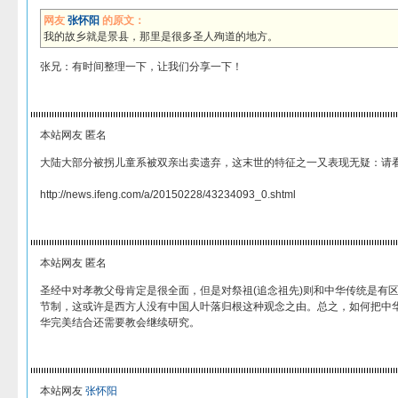
网友
张怀阳
的原文：
我的故乡就是景县，那里是很多圣人殉道的地方。
张兄：有时间整理一下，让我们分享一下！
本站网友 匿名
大陆大部分被拐儿童系被双亲出卖遗弃，这末世的特征之一又表现无疑：请
http://news.ifeng.com/a/20150228/43234093_0.shtml
本站网友 匿名
圣经中对孝教父母肯定是很全面，但是对祭祖(追念祖先)则和中华传统是有
节制，这或许是西方人没有中国人叶落归根这种观念之由。总之，如何把中
华完美结合还需要教会继续研究。
本站网友
张怀阳