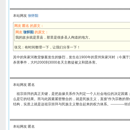
本站网友
张怀阳
网友 匿名 的原文：
网友
张怀阳
的原文：
我的故乡就是景县，那里是很多圣人殉道的地方。
张兄：有时间整理一下，让我们分享一下！
其中的朱家河教堂惨案发生的惨烈，发生在1900年的景州朱家河村（今属
杀害事件，大约2000到3000名天主教徒被义和团杀害。
本站网友 匿名
祖宗崇拜的真正关键，是把血缘关系作为判定一个人社会地位的决定因素
么是它的结果。而与此因素紧密整合的，就是民族主义，直接“作为宗教的替
结构，实质上就是这祖宗崇拜与民族主义整合起来的权力体系。————转
本站网友 匿名