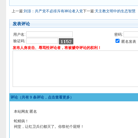
上一篇:
刘澎：共产党不必排斥有神论者入党
下一篇:
天主教文明中的生态智慧
发表评论
用户名:
密码:
验证码:
匿名发表
发布人身攻击、辱骂性评论者，将被褫夺评论的权利！
评论（共有
9
条评论，点击查看更多）
本站网友 匿名
蛇精病！
祠堂，让红卫兵们都灭了。你祭祀个屁呀！