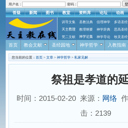
用户名：
密码：
答疑
新闻
图书
教堂
资料库
论坛
动画
训导文集
圣教法典
信理神学
多语圣经
天主教理
教理纲要
神学辞典
思高圣经
梵二文献
神学论集
神学导论
牧灵圣经
首页
教会文献
圣经园地
神学哲学
入教指南
您当前的位置：
首页
>
文章
>
神学哲学
>
私家见解
祭祖是孝道的
时间：2015-02-20 来源：
网络
作
击：
2139