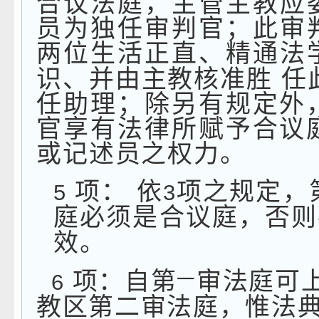
合议法庭，主管主教应
员为独任审判官；此审
两位生活正直、精通法
识、并由主教核准胜
任
任助理；除另有规定外
官享有法律所赋予合议
或记述员之权力。
项：
依
项之规定，
5
3
庭必须是合议庭，否则
效。
项：自第
审法庭可
一
6
教区第二审法庭，惟法