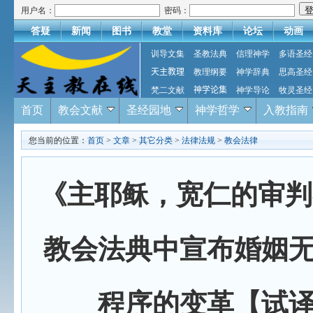
用户名：
密码：
答疑
新闻
图书
教堂
资料库
论坛
动画
训导文集
圣教法典
信理神学
多语圣经
天主教理
教理纲要
神学辞典
思高圣经
梵二文献
神学论集
神学导论
牧灵圣经
首页
教会文献
圣经园地
神学哲学
入教指南
您当前的位置：
首页
>
文章
>
其它分类
>
法律法规
>
教会法律
《主耶稣，宽仁的审判
教会法典中宣布婚姻
程序的变革【试