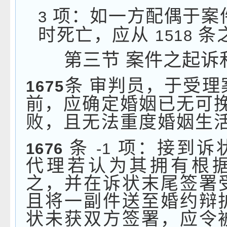
项：如一方配偶于案
3
时死亡，应从
条
1518
第三节
案件之起诉
条
审判员，于受理
1675
前，应确定婚姻已无可
败，且无法重度婚姻生
条
项：接到诉
1676
-1
代理若认为其拥有根
之，并在诉状末尾签署
且将一副件送至婚约辩
状未获双方签署，应令