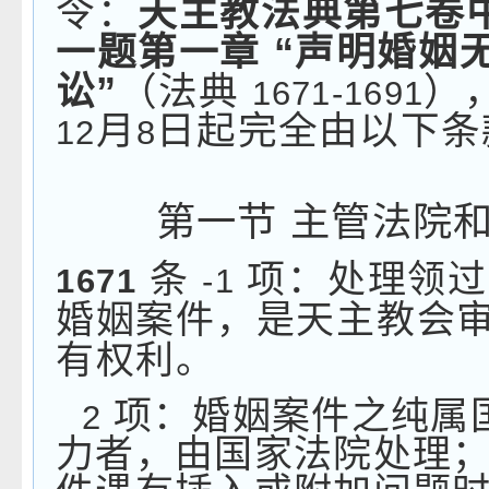
令：
天主教法典第七卷
一题第一章
“
声明婚姻
讼
”
（法典
）
1671-1691
月
日起完全由以下条
12
8
第一节
主管法院
条
项：处理领过
1671
-1
婚姻案件，是天主教会
有权利。
项：婚姻案件之纯属
2
力者，由国家法院处理