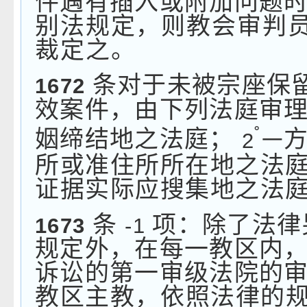
件遇有插入或附加问题
别法规定，则教会审判
裁定之。
条对于未被宗座保
1672
效案件，由下列法庭审
˚
姻缔结地之法庭；
2
一
所或准住所所在地之法
证据实际应搜集地之法
条
项：除了法律
1673
-1
规定外，在每一教区内
诉讼的第一审级法院的
教区主教，依照法律的