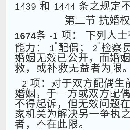
和
条之规定
1439
1444
第二节
抗婚权
条
项：
下列人士
1674
-1
˚
˚
能力：
配偶；
检察
1
2
婚姻无效已公开，而婚
救，或补救无益者为限
项：对于双方配偶生
2
婚姻，于一方或双方配
不得起诉，但无效问题
家机关为解决另一争执
者，不在此限。