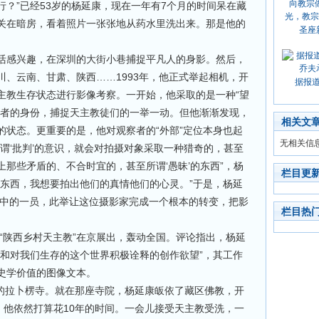
？”已经53岁的杨延康，现在一年有7个月的时间呆在藏
关在暗房，看着照片一张张地从药水里洗出来。那是他的
圣座
感兴趣，在深圳的大街小巷捕捉平凡人的身影。然后，
、云南、甘肃、陕西……1993年，他正式举起相机，开
据报
主教生存状态进行影像考察。一开始，他采取的是一种“望
察者的身份，捕捉天主教徒们的一举一动。但他渐渐发现，
相关文
的状态。更重要的是，他对观察者的“外部”定位本身也起
无相关信
谓‘批判’的意识，就会对拍摄对象采取一种猎奇的，甚至
那些矛盾的、不合时宜的，甚至所谓‘愚昧’的东西”，杨
栏目更
的东西，我想要拍出他们的真情他们的心灵。”于是，杨延
象中的一员，此举让这位摄影家完成一个根本的转变，把影
栏目热
“陕西乡村天主教”在京展出，轰动全国。评论指出，杨延
敬和对我们生存的这个世界积极诠释的创作欲望”，其工作
史学价值的图像文本。
的拉卜楞寺。就在那座寺院，杨延康皈依了藏区佛教，开
，他依然打算花10年的时间。一会儿接受天主教受洗，一