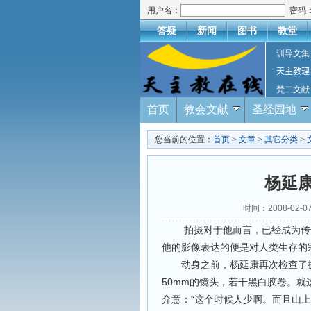
用户名：
密码
答疑
新闻
图书
教堂
训导文集
天主教理
梵二文献
首页
教会文献
圣经园地
您当前的位置：
首页
>
文章
>
其它分类
>
杨延
时间：2008-02
拍摄对于他而言，已经成为传达
他的影像表达的便是对人类生存的
动身之前，杨延康再次检查了摄影
50mm的镜头，若干黑白胶卷。就
介意：“这个时候人少啊。而且山