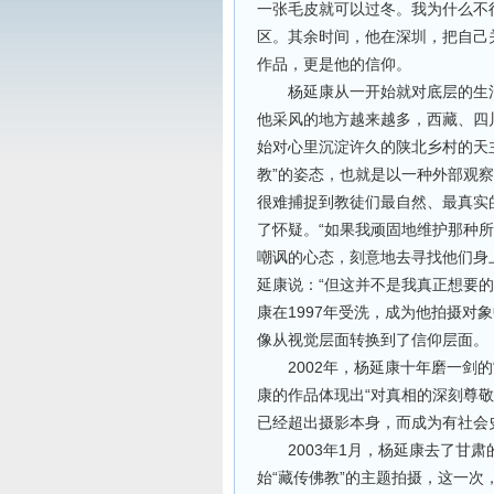
一张毛皮就可以过冬。我为什么不行
区。其余时间，他在深圳，把自己
作品，更是他的信仰。
杨延康从一开始就对底层的生活
他采风的地方越来越多，西藏、四川
始对心里沉淀许久的陕北乡村的天
教”的姿态，也就是以一种外部观
很难捕捉到教徒们最自然、最真实
了怀疑。“如果我顽固地维护那种所
嘲讽的心态，刻意地去寻找他们身上
延康说：“但这并不是我真正想要
康在1997年受洗，成为他拍摄对
像从视觉层面转换到了信仰层面。
2002年，杨延康十年磨一剑的
康的作品体现出“对真相的深刻尊
已经超出摄影本身，而成为有社会
2003年1月，杨延康去了甘肃
始“藏传佛教”的主题拍摄，这一次