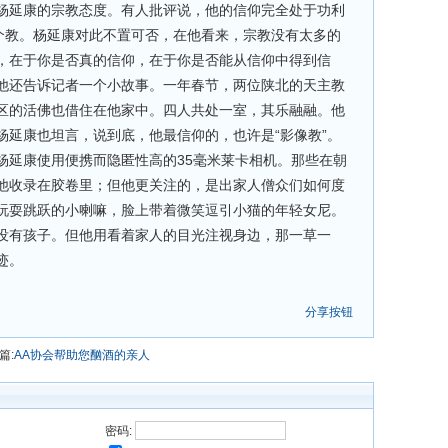
杨延康的宗教态度。有人批评说，他的信仰完全处于功利
某个教。杨延康对此不置可否，在他看来，宗教没有太多的
，在于你是否真的信仰，在于你是否能从信仰中得到信
他还告诉记者一个小故事。一年春节，两位陕北的天主教
区的活佛也借住在他家中。四人共处一室，其乐融融。他
杨延康也坦言，说到底，他最信仰的，也许是“影像教”。
延康使用便携而隐匿性高的35毫米莱卡相机。那些在朝
他收录在胶卷里；但他更关注的，是出家人僧众们如何度
玩耍跳跃的小喇嘛，脸上带着微笑逗引小猫的年轻女尼。
没有孩子。但他用看着家人的目光注视身边，那一草一
神迹。
分享按钮
篇:
AA协会帮助您酗酒的亲人
密码: