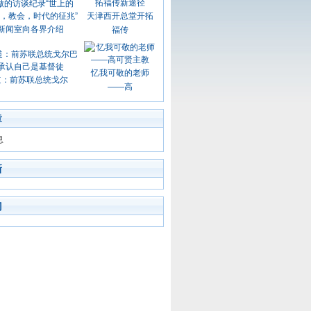
天津西开总堂开拓
新闻室向各界介绍
福传
忆我可敬的老师
道：前苏联总统戈尔
——高
章
息
新
门