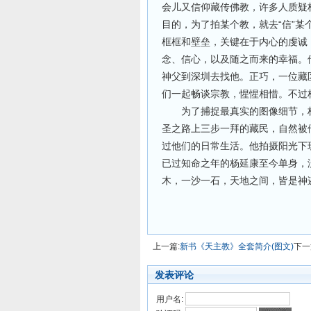
会儿又信仰藏传佛教，许多人质疑
目的，为了拍某个教，就去“信”
框框和壁垒，关键在于内心的虔诚
念、信心，以及随之而来的幸福。
神父到深圳去找他。正巧，一位藏
们一起畅谈宗教，惺惺相惜。不过
为了捕捉最真实的图像细节，杨
圣之路上三步一拜的藏民，自然被
过他们的日常生活。他拍摄阳光下
已过知命之年的杨延康至今单身，
木，一沙一石，天地之间，皆是
上一篇:
新书《天主教》全套简介(图文)
下一
发表评论
用户名: