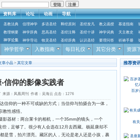
：
资料库
论坛
动画
导航
圣教法典
信理神学
多语圣经
释经原则
圣经发凡
教义函授
慕道指南
教理纲要
神学辞典
思高圣经
圣经注释
圣经十讲
神学词典
天主教史
神学论集
神学导论
牧灵圣经
圣经辞典
认识圣经
要理问答
祈祷手册
神学哲学
入教指南
每日礼仪
其它分类
资源
推荐资
文章小品
>
其它文章
康-信仰的影像实践者
百岁
-07 来源：凤凰周刊 作者：吴海云 点击：
1276
信仰的一种不可或缺的方式；当信仰与拍摄合为一体，
宗教性感悟。
器材：两台莱卡的相机，一个35mm的镜头，一个
有关
这些，足够了。很少有人会选在12月去西藏。杨延康却不
上都是雪，拍片漂亮。藏区的人，无论是老人还是小孩，裹