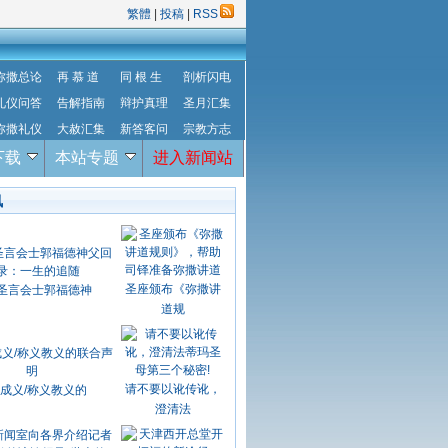
繁體
|
投稿
|
RSS
弥撒总论
再 慕 道
同 根 生
剖析闪电
礼仪问答
告解指南
辩护真理
圣月汇集
弥撒礼仪
大赦汇集
新答客问
宗教方志
下载
本站专题
进入新闻站
讯
圣座颁布《弥撒讲
圣言会士郭福德神
道规
请不要以讹传讹，
成义/称义教义的
澄清法