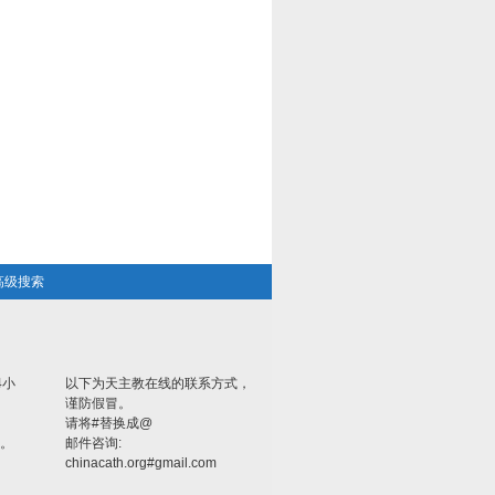
高级搜索
4小
以下为天主教在线的联系方式，
谨防假冒。
请将#替换成@
。
邮件咨询:
chinacath.org#gmail.com