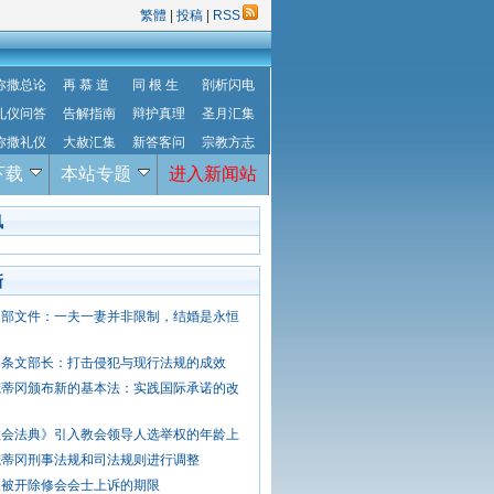
繁體
|
投稿
|
RSS
弥撒总论
再 慕 道
同 根 生
剖析闪电
礼仪问答
告解指南
辩护真理
圣月汇集
弥撒礼仪
大赦汇集
新答客问
宗教方志
下载
本站专题
进入新闻站
讯
新
义部文件：一夫一妻并非限制，结婚是永恒
典条文部长：打击侵犯与现行法规的成效
梵蒂冈颁布新的基本法：实践国际承诺的改
教会法典》引入教会领导人选举权的年龄上
梵蒂冈刑事法规和司法规则进行调整
长被开除修会会士上诉的期限