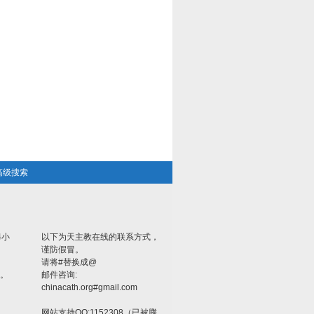
高级搜索
4小
以下为天主教在线的联系方式，
谨防假冒。
请将#替换成@
。
邮件咨询:
chinacath.org#gmail.com
网站支持QQ:1152308（已被腾