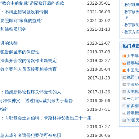
“教会中的制裁”适应修订后的条款
2022-05-01
教宗颁布
文：不纠正错误就没有怜悯
2021-06-03
教宗修
没
要照顾到“家庭的益处”
2021-02-02
教宗接见
员和辅祭员职务
2021-01-13
教宗方
俱进的法律
2020-12-07
热门点
侵犯告解圣事的保密性
2019-07-03
关于印
违法离开会院的情况作出新规定
2019-03-27
婚姻与
无效个案的人员应接受相关培育
2018-05-04
中国天
绝罚*
2017-11-29
非法祝
员：婚姻新诉讼程序关怀受伤的人
2017-11-26
天主教
一九五
何雅钦神父 – 透过婚姻裁判致力于基督
2016-08-06
伯多禄
诫”
2016-07-31
婚姻新
典：向耶稣会士罗伯特．卡斯林神父提出二十一条
”中国
2016-07-27
疏忽未成年者遭侵犯案便可被免职
2016-06-05