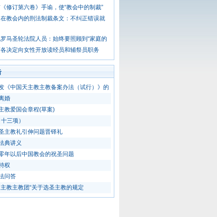
《修订第六卷》手谕，使“教会中的制裁”
改在教会内的刑法制裁条文：不纠正错误就
罗马圣轮法院人员：始终要照顾到“家庭的
济各决定向女性开放读经员和辅祭员职务
击
发《中国天主教主教备案办法（试行）》的
离婚
主教爱国会章程(草案)
（十三项）
圣主教礼引伸问题晋铎礼
法典讲义
零年以后中国教会的祝圣问题
特权
法问答
天主教主教团“关于选圣主教的规定