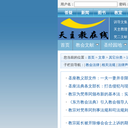
用户名：
密码
答疑
新闻
图书
教堂
训导文集
天主教理
梵二文献
首页
教会文献
圣经园地
您当前的位置：
首页
>
文章
>
其它分类
>
子栏目导航：|
教会法律
|
相关法规
|
法律声
圣座教义部文件：一夫一妻并非
圣座法典条文部长：打击侵犯与
教宗为梵蒂冈颁布新的基本法：
《东方教会法典》引入教会领导
教宗对梵蒂冈刑事法规和司法规
教宗延长被开除修会会士上诉的