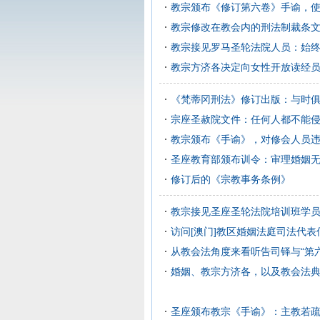
教宗颁布《修订第六卷》手谕，使
教宗修改在教会内的刑法制裁条
教宗接见罗马圣轮法院人员：始终
教宗方济各决定向女性开放读经
《梵蒂冈刑法》修订出版：与时
宗座圣赦院文件：任何人都不能
教宗颁布《手谕》，对修会人员
圣座教育部颁布训令：审理婚姻
修订后的《宗教事务条例》
教宗接见圣座圣轮法院培训班学
访问[澳门]教区婚姻法庭司法代表
从教会法角度来看听告司铎与“第六
婚姻、教宗方济各，以及教会法
圣座颁布教宗《手谕》：主教若