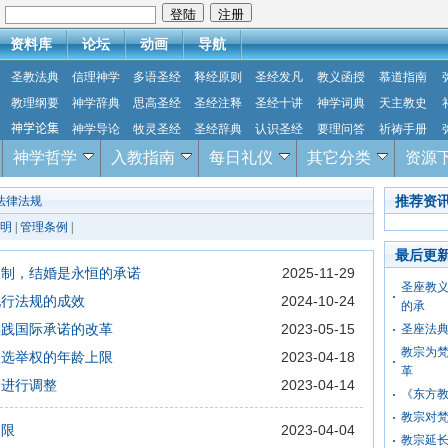
：
资料库
论坛
动画
导航
圣教法典
信理神学
多语圣经
释经原则
圣经发凡
教义函授
慕道指南
教理纲要
神学辞典
思高圣经
圣经注释
圣经十讲
神学词典
天主教史
神学论集
神学导论
牧灵圣经
圣经辞典
认识圣经
要理问答
祈祷手册
神学哲学
入教指南
每日礼仪
其它分类
资源
推荐资
法律法规
明
|
管理条例
|
最后更
限制，结婚是永恒的承诺
2025-11-29
圣座教
现行法规的成效
2024-10-24
的承
实践国际承诺的改革
2023-05-15
圣座法
教宗为
人选举权的年龄上限
2023-04-18
革
则进行调整
2023-04-14
《东方
教宗对
期限
2023-04-04
教宗延