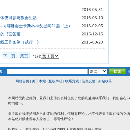
2016-05-31
圣体仍可参与教会生活
2016-03-10
–向耶稣会士卡斯林神父提问21题（上）
2016-02-05
件的书面答覆
2015-12-15
战线工作条例（试行）》
2015-09-29
下一页
尾页
页
转到:
索：
网站首页
|
关于本站
|
版权声明
|
联系方式
|
信息反馈
|
新站收录
本网站无商业目的，若我们上传的资料侵犯了您的利益请联系我们，我们会在2
时内撤下。
天主教在线维护网友自由评论的权利，但所有评论，均不代表天主教在线的立场
本站绝对禁止发布人身攻击、辱骂性评论！
版权所无，欢迎转载。Copyleft 2003 天主教在线 佳播工作室