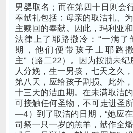
男婴取名；而在第四十日则会行
奉献礼包括：母亲的取洁礼、
主赎回的奉献。因此，玛利亚
法律上了耶路撒冷：“一满了
期，他们便带孩子上耶路
主”（路二
22
）。因为按肋未纪
人分娩，生一男孩，七天之久
第八天，应给孩子割损。此外
十三天的洁血期。在未满取洁
可接触任何圣物，不可走进圣所
—4
）到了取洁的日期，“她应
司祭一只一岁的羔羊，献作全