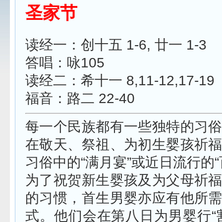
圣家节
读经一：创十五
1-6,
廿一
1-3
答唱：咏
105
读经二：希十一
8,11-12,17-19
福音：路二
22-40
每一个民族都有一些独特的习
在敬天、祭祖、为初生婴孩祈
习俗中的“满月宴”或近日流行的“
为了祝贺新生婴孩及为父母祈
的习惯，首生男婴亦应有他所
式。他们会在第八日为男婴行“