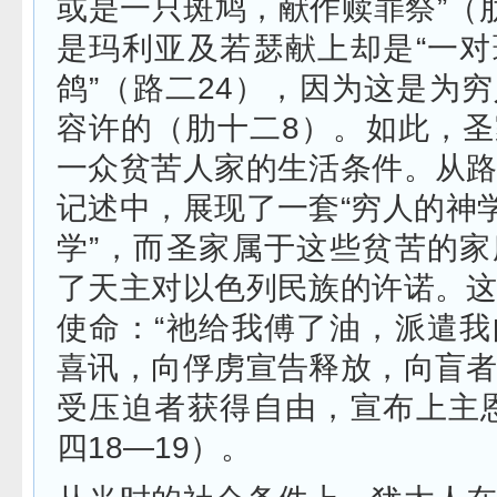
或是一只斑鸠，献作赎罪祭”（
是玛利亚及若瑟献上却是“一
鸽”（路二
24
），因为这是为穷
容许的（肋十二
8
）。如此，圣
一众贫苦人家的生活条件。从
记述中，展现了一套“穷人的神学
学”，而圣家属于这些贫苦的
了天主对以色列民族的许诺。
使命：“祂给我傅了油，派遣
喜讯，向俘虏宣告释放，向盲
受压迫者获得自由，宣布上主
四
18—19
）。