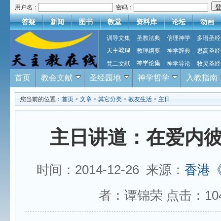
用户名：
密码：
答疑
新闻
图书
教堂
资料库
论坛
动画
训导文集
圣教法典
信理神学
多语圣经
天主教理
教理纲要
神学辞典
思高圣经
梵二文献
神学论集
神学导论
牧灵圣经
首页
教会文献
圣经园地
神学哲学
入教指南
您当前的位置：
首页
>
文章
>
其它分类
>
教友生活
>
主日
主日讲道：在爱内
时间：2014-12-26 来源：
香港
者：谭锦荣 点击：
10