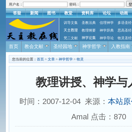
用户名：
密码：
答疑
新闻
图书
教堂
资料库
论坛
动画
训导文集
圣教法典
信理神学
多语圣经
天主教理
教理纲要
神学辞典
思高圣经
梵二文献
神学论集
神学导论
牧灵圣经
首页
教会文献
圣经园地
神学哲学
入教指南
您当前的位置：
首页
>
文章
>
神学哲学
>
牧灵
教理讲授、神学与
时间：2007-12-04 来源：
本站原
Amal 点击：
870