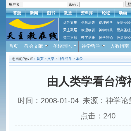
用户名：
密码：
答疑
新闻
图书
教堂
资料库
论坛
动画
训导文集
圣教法典
信理神学
多语圣经
天主教理
教理纲要
神学辞典
思高圣经
梵二文献
神学论集
神学导论
牧灵圣经
首页
教会文献
圣经园地
神学哲学
入教指南
您当前的位置：
首页
>
文章
>
神学哲学
>
本位
由人类学看台湾
时间：2008-01-04 来源：神学
点击：
240