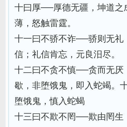
十曰厚──厚德无疆，坤道之
薄，怒触雷霆。
十一曰不骄不诈──骄则无礼
信；礼信肯忘，元良汨尽。
十二曰不贪不慎──贪而无厌
歇，非堕饿鬼，即入蛇竭。
堕饿鬼，慎入蛇蝎
十三曰不欺不罔──欺由罔生