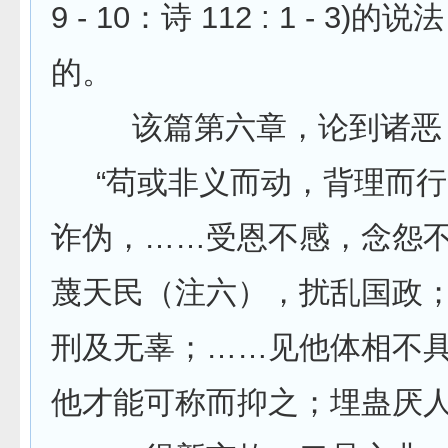
9 - 10：诗 112 : 1 - 3)
的。
该篇第六章，论到诸恶
“苟或非义而动，背理而行
诈伪，……受恩不感，念怨
蔑天民（注六），扰乱国政
刑及无辜；……见他体相不
他才能可称而抑之；埋蛊厌