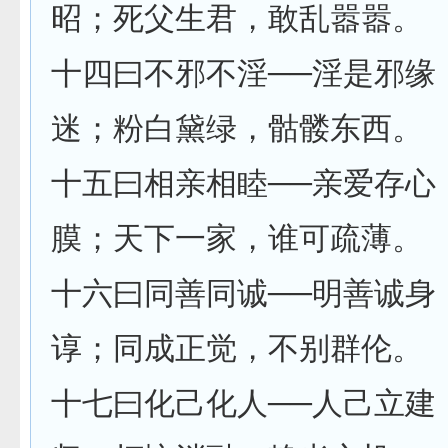
昭；死父生君，敢乱嚣嚣。
十四曰不邪不淫──淫是邪缘
迷；粉白黛绿，骷髅东西。
十五曰相亲相睦──亲爱存心
膜；天下一家，谁可疏薄。
十六曰同善同诚──明善诚身
谆；同成正觉，不别群伦。
十七曰化己化人──人己立建