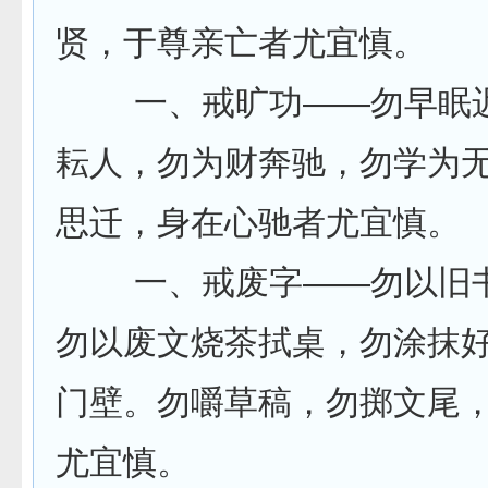
贤，于尊亲亡者尤宜慎。
一、戒旷功——勿早眠迟
耘人，勿为财奔驰，勿学为
思迁，身在心驰者尤宜慎。
一、戒废字——勿以旧书
勿以废文烧茶拭桌，勿涂抹
门壁。勿嚼草稿，勿掷文尾
尤宜慎。