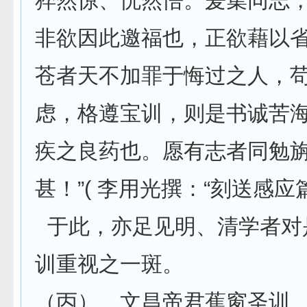
猝然惊、恍然悟。爰集同志
非欲因此邀福也，正欲藉以
苍者天不加罪于悔过之人，
虑，格遵宝训，则是书诚苦
疾之良药也。愿有志者同勉
甚！”( 李用光撰：“刻送感应
于此，亦足见明、清学者对
训重视之一斑。
（丙）、文昌帝君蕉窗圣训