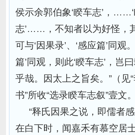
侯示余郭伯象‘睽车志’，……
志’……，不知者以为好怪，
可与‘因果录’、‘感应篇’同观
篇’同观，则此‘睽车志’，岂
乎哉。因太上之旨矣。”（见
书”所收“选录睽车志叙”壹文
“释氏因果之说，即儒者感
在白下时，闻嘉禾有慕空居士