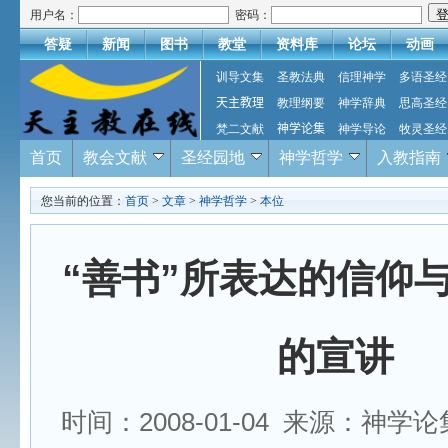
用户名：
密码：
答疑
新闻
图书
教堂
资料库
论坛
动画
训导文集
圣教法典
信理神学
多语圣经
天主教理
教理纲要
神学辞典
思高圣经
梵二文献
神学论集
神学导论
牧灵圣经
首页
教会文献
圣经园地
神学哲学
入教指南
您当前的位置：
首页
>
文章
>
神学哲学
>
本位
“善书”所表达的信仰
的宣讲
时间：2008-01-04 来源：神学